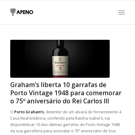
Graham’s liberta 10 garrafas de
Porto Vintage 1948 para comemorar
o 75º aniversário do Rei Carlos III
O
Porto Graham’s
, detentor de um alvará de fornecimento à
Casa Real britânica, conferido pela Rainha Isabel II, vai
disponibilizar 10 das últimas garrafas de Porto Vintage 1948
da sua garrafeira para assinalar o 75º aniversário de Sua