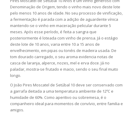
Pires Moscatel de Setúbal 10 Anos é um vinho generoso com
Denominação de Origem, tendo o vinho mais novo deste lote
pelo menos 10 anos de idade. No seu processo de vinificação,
a fermentação é parada com a adição de aguardente vínica
mantendo-se o vinho em maceração pelicular durante 5
meses. Após esse período, é feita a sangra que
posteriormente é loteada com vinho de prensa. Já o estágio
deste lote de 10 anos, varia entre 10 a 15 anos de
envelhecimento, em pipas ou tonéis de madeira usada. De
tom dourado carregado, o seu aroma evidencia notas de
casca de laranja, alperce, nozes, mel e erva doce. Já no
paladar, mostra-se frutado e macio, sendo o seu final muito
longo.
O João Pires Moscatel de Setúbal 10 deve ser conservado com
a garrafa deitada a uma temperatura ambiente de 12ºC e
humidade de 60%. Como aperitivo ou sobremesa, é o
companheiro ideal para momentos de convívio, entre familia e
amigos.