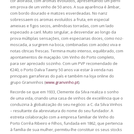
cor aloirada, com aromas evoluídos, apresentando um perfil
em prova de um vinho de 50 anos. A sua aparência é âmbar,
com bordo dourado e matizes esverdeadas. No nariz
sobressaem os aromas evoluídos a fruta, em especial
ameixas e figos secos, amêndoas torradas, com um lado
especiado a caril. Muito singular, a desvendar ao longo da
prova múltiplas sensações, com especiarias doces, como noz-
moscada, a surgirem na boca, combinadas com acidez viva e
notas cítricas frescas. Termina muito intenso, equilibrado, com
apontamentos de maçapão. Um Vinho do Porto completo,
para ser apreciado sozinho. Com um PVP recomendado de
€240, o Porto Dalva Tawny 50 anos vai estar à venda nas
principais garrafeiras do país e também na loja online do
grupo Granvinhos (
www.granvinho.pt
).
Recorde-se que em 1933, Clemente da Silva realiza o sonho
de uma vida, criando uma casa de vinhos de excelência que o
conduziria à globalização do seu negócio: a C. da Silva Vinhos
– resultante da abreviatura do nome do seu fundador. A
estreita colaboração com a empresa familiar de Vinho do
Porto Corrêa Ribeiro e Filhos, fundada em 1862, que pertencia
à família de sua mulher, permitiu-lhe constituir os seus stocks