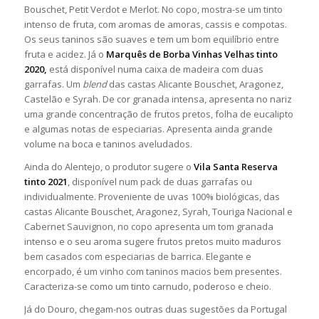
Bouschet, Petit Verdot e Merlot. No copo, mostra-se um tinto
intenso de fruta, com aromas de amoras, cassis e compotas.
Os seus taninos são suaves e tem um bom equilíbrio entre
fruta e acidez. Já o
Marquês de Borba Vinhas Velhas
tinto
2020,
está disponível numa caixa de madeira com duas
garrafas. Um
blend
das castas Alicante Bouschet, Aragonez,
Castelão e Syrah. De cor granada intensa, apresenta no nariz
uma grande concentração de frutos pretos, folha de eucalipto
e algumas notas de especiarias. Apresenta ainda grande
volume na boca e taninos aveludados.
Ainda do Alentejo, o produtor sugere o
Vila Santa Reserva
tinto 2021
, disponível num pack de duas garrafas ou
individualmente. Proveniente de uvas 100% biológicas, das
castas Alicante Bouschet, Aragonez, Syrah, Touriga Nacional e
Cabernet Sauvignon, no copo apresenta um tom granada
intenso e o seu aroma sugere frutos pretos muito maduros
bem casados com especiarias de barrica. Elegante e
encorpado, é um vinho com taninos macios bem presentes.
Caracteriza-se como um tinto carnudo, poderoso e cheio.
Já do Douro, chegam-nos outras duas sugestões da Portugal