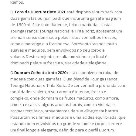
Ramos.
O
Tons de Duorum tinto 2021
está disponível num pack com
duas garrafas ou num pack que inclui uma garrafa magnum
de 1.500ml. Este tinto duriense, feito a partir das castas
Touriga Franca, Touriga Nacional e Tinta Roriz, apresenta um
aroma intenso dominado pelos frutos vermelhos frescos,
como o morango e a framboesa. Apresenta taninos muito
suaves e maduros, bem envolvidos no seu corpo e
volume. Deste conjunto, resulta um vinho cujo final é
dominado pela sua frescura, suavidade e elegância.
O
Duorum Colheita tinto 2020
está disponível em caixa de
madeira com duas garrafas. É um
blend
de Touriga Franca,
Touriga Nacional, e Tinta Roriz. De cor vermelha profunda com
tonalidades violeta, o seu aroma é intenso, fresco e
complexo, onde dominam os frutos maduros, como amora,
ameixa e cassis, alguns aromas florais, como a violeta, e
aromas terciários, provenientes da sua
élevage
em barrica.
Possui taninos firmes, maduros e uma acidez equilibrada, que
estando bem envolvidos no grande volume e corpo, confere
um final longo e elegante, definido para o perfil Duorum.