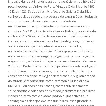
iniciais e dar os primeiros passos no negócio. Ainda hoje são
reconhecidos os Vinhos do Porto Vintage C. da Silva de 1896,
1912 ou 1920. Sedeada em Vila Nova de Gaia, a C. da Silva
conheceu desde cedo um processo de expansão em todas as
suas vertentes, alcançando elevados níveis de
reconhecimento e notoriedade nos diferentes mercados
mundiais. Em 1934, é registada a marca Dalva, que resulta da
contração ‘da Silva’, nome da empresa e do seu fundador.
Com uma sonoridade simples e bem portuguesa, o sucesso
foi fácil de alcançar naqueles diferentes mercados,
nomeadamente internacionais. Pura expressão do Douro,
onde se encontram as origens da genuína denominação de
origem Porto, a Dalva é sobejamente reconhecida pelos seus
Vinhos do Porto únicos. Estes são produzidos sob condições
verdadeiramente excecionais, nos socalcos daquela que é
considerada a primeira Região demarcada e regulamentada
do mundo, e reconhecida como Património Mundial pela
UNESCO. Terrenos classificados, castas criteriosamente
selecionadas e colheitas de exceção, permitem-lhe produzir
vinhos do Porto com elevados padrões qualitativos que
satisfaçam os desejos dos consumidores, assegurando o
prestígio e notoriedade da marca. É nas caves, em Vila Nova