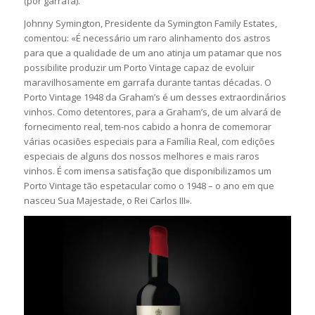
(por garrafa).
Johnny Symington, Presidente da Symington Family Estates,
comentou: «É necessário um raro alinhamento dos astros
para que a qualidade de um ano atinja um patamar que nos
possibilite produzir um Porto Vintage capaz de evoluir
maravilhosamente em garrafa durante tantas décadas. O
Porto Vintage 1948 da Graham’s é um desses extraordinários
vinhos. Como detentores, para a Graham’s, de um alvará de
fornecimento real, tem-nos cabido a honra de comemorar
várias ocasiões especiais para a Família Real, com edições
especiais de alguns dos nossos melhores e mais raros
vinhos. É com imensa satisfação que disponibilizamos um
Porto Vintage tão espetacular como o 1948 – o ano em que
nasceu Sua Majestade, o Rei Carlos III».