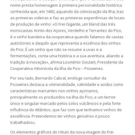
nome presta homenagem à primeira personalidade histórica
conhecida que, em 1460, aquando da colonização da ilha, traz
as primeiras videiras e faz as primeiras experiências de locais
de produção de vinho: «O Frei Gigante, um blend das três
monocastas Arinto dos Açores, Verdelho e Terrantez do Pico,
é o vinho bandeira da cooperativa quando falamos de castas
autóctones e daquilo que representa a essência dos vinhos
do Pico. É um vinho que não se resume a uvas e a
fermentações, conta uma história e a sua aventura, aliando a
tradição à inovação», afirma Losménio Goulart, Presidente da
Cooperativa Vitivinícola da Ilha do Pico – Picowines.
Por seu lado, Bernardo Cabral, enólogo consultor da
Picowines destaca a «mineralidade, salinidade e acidez como
características marcantes nos vinhos açorianos,
principalmente os produzidos na ilha do Pico, e um terroir
único e singular marcado pelos solos vulcânicos e pela forte
influência do Atlântico, que faz com que tenhamos vinhos de
excelência. Pretendemos ter vinhos genuínos e pouco
trabalhados».
Os elementos gráficos do rótulo da nova imagem do Frei