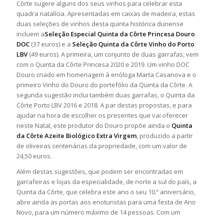
Côrte sugere alguns dos seus vinhos para celebrar esta
quadra natalícia. Apresentadas em caixas de madeira, estas
duas seleções de vinhos desta quinta histórica duriense
incluem a
Seleção Especial Quinta da Côrte Princesa Douro
DOC
(37 euros) e a
Seleção Quinta da Côrte Vinho do Porto
LBV
(49 euros). A primeira, um conjunto de duas garrafas, vem
com o Quinta da Côrte Princesa 2020 e 2019. Um vinho DOC
Douro criado em homenagem à enóloga Marta Casanova e o
primeiro Vinho do Douro do portefólio da Quinta da Côrte. A
segunda sugestão inclui também duas garrafas, o Quinta da
Côrte Porto LBV 2016 e 2018. A par destas propostas, e para
ajudar na hora de escolher os presentes que vai oferecer
neste Natal, este produtor do Douro propõe ainda o
Quinta
da Côrte Azeite Biológico Extra Virgem
, produzido a partir
de oliveiras centenárias da propriedade, com um valor de
24,50 euros.
Além destas sugestões, que podem ser encontradas em
garrafeiras e lojas da especialidade, de norte a sul do país, a
Quinta da Côrte, que celebra este ano o seu 10.º aniversário,
abre ainda as portas aos enoturistas para uma festa de Ano
Novo, para um número máximo de 14 pessoas. Com um