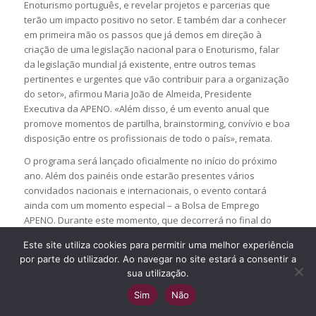
Enoturismo português, e revelar projetos e parcerias que
terão um impacto positivo no setor. E também dar a conhecer
em primeira mão os passos que já demos em direção à
criação de uma legislação nacional para o Enoturismo, falar
da legislação mundial já existente, entre outros temas
pertinentes e urgentes que vão contribuir para a organização
do setor», afirmou Maria João de Almeida, Presidente
Executiva da APENO. «Além disso, é um evento anual que
promove momentos de partilha, brainstorming, convívio e boa
disposição entre os profissionais de todo o país», remata.
O programa será lançado oficialmente no início do próximo
ano. Além dos painéis onde estarão presentes vários
convidados nacionais e internacionais, o evento contará
ainda com um momento especial – a Bolsa de Emprego
APENO. Durante este momento, que decorrerá no final do
evento, candidatos de todo o país terão a oportunidade de se
Este site utiliza cookies para permitir uma melhor experiência
inscrever para trabalhar em Enoturismo e também de
por parte do utilizador. Ao navegar no site estará a consentir a
conhecer alguns dos associados da APENO.
sua utilização.
Inscrições:
https://enoturismodeportugal.pt/2024-2/
Sim
Não
Mais informações: