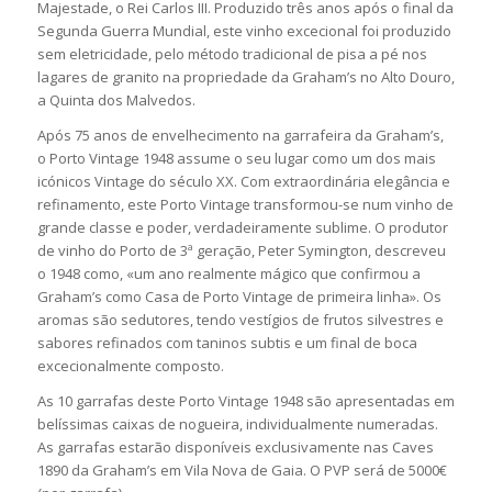
Majestade, o Rei Carlos III. Produzido três anos após o final da
Segunda Guerra Mundial, este vinho excecional foi produzido
sem eletricidade, pelo método tradicional de pisa a pé nos
lagares de granito na propriedade da Graham’s no Alto Douro,
a Quinta dos Malvedos.
Após 75 anos de envelhecimento na garrafeira da Graham’s,
o Porto Vintage 1948 assume o seu lugar como um dos mais
icónicos Vintage do século XX. Com extraordinária elegância e
refinamento, este Porto Vintage transformou-se num vinho de
grande classe e poder, verdadeiramente sublime. O produtor
de vinho do Porto de 3ª geração, Peter Symington, descreveu
o 1948 como, «um ano realmente mágico que confirmou a
Graham’s como Casa de Porto Vintage de primeira linha». Os
aromas são sedutores, tendo vestígios de frutos silvestres e
sabores refinados com taninos subtis e um final de boca
excecionalmente composto.
As 10 garrafas deste Porto Vintage 1948 são apresentadas em
belíssimas caixas de nogueira, individualmente numeradas.
As garrafas estarão disponíveis exclusivamente nas Caves
1890 da Graham’s em Vila Nova de Gaia. O PVP será de 5000€