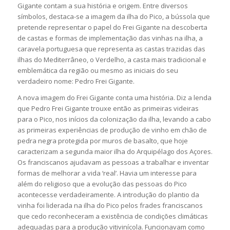
Gigante contam a sua história e origem. Entre diversos
símbolos, destaca-se a imagem da ilha do Pico, a bússola que
pretende representar o papel do Frei Gigante na descoberta
de castas e formas de implementação das vinhas na ilha, a
caravela portuguesa que representa as castas trazidas das
ilhas do Mediterrâneo, o Verdelho, a casta mais tradicional e
emblemática da região ou mesmo as iniciais do seu
verdadeiro nome: Pedro Frei Gigante.
A nova imagem do Frei Gigante conta uma história. Diz a lenda
que Pedro Frei Gigante trouxe então as primeiras videiras
para o Pico, nos inícios da colonização da ilha, levando a cabo
as primeiras experiências de produção de vinho em chão de
pedra negra protegida por muros de basalto, que hoje
caracterizam a segunda maior ilha do Arquipélago dos Açores.
Os franciscanos ajudavam as pessoas a trabalhar e inventar
formas de melhorar a vida ‘real’. Havia um interesse para
além do religioso que a evolução das pessoas do Pico
acontecesse verdadeiramente. A introdução do plantio da
vinha foi liderada na ilha do Pico pelos frades franciscanos
que cedo reconheceram a existência de condições climáticas
adequadas para a produção vitivinícola. Funcionavam como