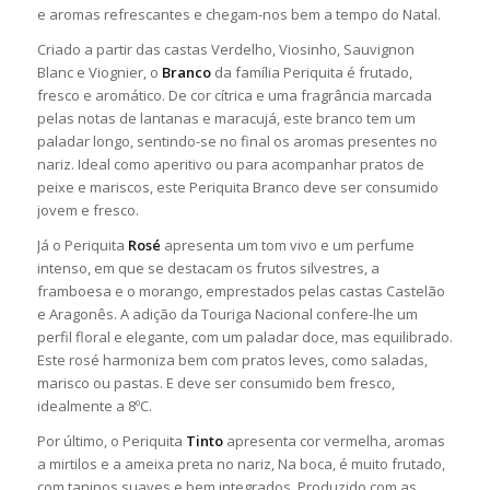
e aromas refrescantes e chegam-nos bem a tempo do Natal.
Criado a partir das castas Verdelho, Viosinho, Sauvignon
Blanc e Viognier, o
Branco
da família Periquita é frutado,
fresco e aromático. De cor cítrica e uma fragrância marcada
pelas notas de lantanas e maracujá, este branco tem um
paladar longo, sentindo-se no final os aromas presentes no
nariz. Ideal como aperitivo ou para acompanhar pratos de
peixe e mariscos, este Periquita Branco deve ser consumido
jovem e fresco.
Já o Periquita
Rosé
apresenta um tom vivo e um perfume
intenso, em que se destacam os frutos silvestres, a
framboesa e o morango, emprestados pelas castas Castelão
e Aragonês. A adição da Touriga Nacional confere-lhe um
perfil floral e elegante, com um paladar doce, mas equilibrado.
Este rosé harmoniza bem com pratos leves, como saladas,
marisco ou pastas. E deve ser consumido bem fresco,
idealmente a 8ºC.
Por último, o Periquita
Tinto
apresenta cor vermelha, aromas
a mirtilos e a ameixa preta no nariz, Na boca, é muito frutado,
com taninos suaves e bem integrados. Produzido com as