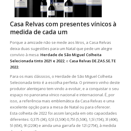
Casa Relvas com presentes vínicos à
medida de cada um
Porque a amizade não se mede aos litros, a Casa Relvas
deixa duas sugestões para um Natal que pede um alegre
convívio à mesa:
Herdade de São Miguel Colheita
Selecionada tinto 2021 e 2022
, e
Casa Relvas DE.ZAS.SE.TE
2022.
Para os mais clássicos, o Herdade de São Miguel Colheita
Selecionada tinto é a escolha perfeita. O primeiro vinho deste
produtor alentejano tem vindo a evoluir, e a conquistar o seu
espaço no panorama vínico nacional e internacional. É, por
isso, a referência mais emblemática da Casa Relvas e uma
excelente opção para a mesa de Natal ou para oferecer.
Esta colheita de 2022 foi assim lançada em oito capacidades
diferentes: 0,375 (3€), 0,5l (3,50€) 0,75l (5,50€), 1,5l (15€), 3l (40€),
5l (65€), 9l (220€) e ainda uma garrafa de 12l (275€), à medida