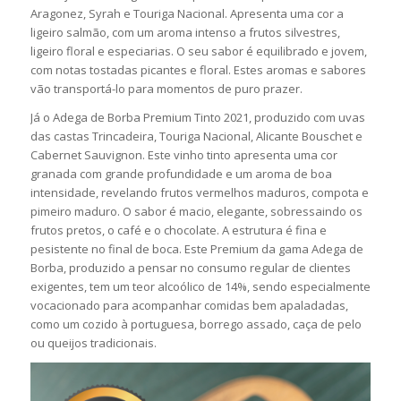
Aragonez, Syrah e Touriga Nacional. Apresenta uma cor a
ligeiro salmão, com um aroma intenso a frutos silvestres,
ligeiro floral e especiarias. O seu sabor é equilibrado e jovem,
com notas tostadas picantes e floral. Estes aromas e sabores
vão transportá-lo para momentos de puro prazer.
Já o Adega de Borba Premium Tinto 2021, produzido com uvas
das castas Trincadeira, Touriga Nacional, Alicante Bouschet e
Cabernet Sauvignon. Este vinho tinto apresenta uma cor
granada com grande profundidade e um aroma de boa
intensidade, revelando frutos vermelhos maduros, compota e
pimeiro maduro. O sabor é macio, elegante, sobressaindo os
frutos pretos, o café e o chocolate. A estrutura é fina e
pesistente no final de boca. Este Premium da gama Adega de
Borba, produzido a pensar no consumo regular de clientes
exigentes, tem um teor alcoólico de 14%, sendo especialmente
vocacionado para acompanhar comidas bem apaladadas,
como um cozido à portuguesa, borrego assado, caça de pelo
ou queijos tradicionais.