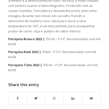
a mirtilos e a ameixa preta no nariz, Na boca, é muito frutado,
com taninos suaves e bem integrados. Produzido com as
castas Castelão, Trincadeira e Alicante Bouschet, este vinho
estagiou durante seis meses em carvalho francês e
americano de madeira nova. Ideal para servir a uma
temperatura de 16ºC, é um tinto perfeito para acompanhar
pratos de carne, caça e queijos de sabor intenso.
Periquita Branco 2022 |
750 ml – P.V.P. Recomendado com IVA
€4.99
Periquita Rosé 2022 |
750ml – P.V.P. Recomendado com IVA
€4.99
Periquita Tinto 2022 |
750 ml – P.V.P. Recomendado com IVA
€4.99
Share this entry