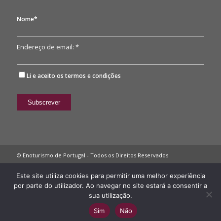
Nome*
Endereço de email: *
Li e aceito os
termos e condições
© Enoturismo de Portugal - Todos os Direitos Reservados
Política de Privacidade
Este site utiliza cookies para permitir uma melhor experiência
por parte do utilizador. Ao navegar no site estará a consentir a
sua utilização.
Sim
Não