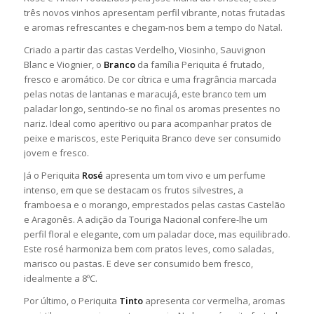
três novos vinhos apresentam perfil vibrante, notas frutadas
e aromas refrescantes e chegam-nos bem a tempo do Natal.
Criado a partir das castas Verdelho, Viosinho, Sauvignon
Blanc e Viognier, o
Branco
da família Periquita é frutado,
fresco e aromático. De cor cítrica e uma fragrância marcada
pelas notas de lantanas e maracujá, este branco tem um
paladar longo, sentindo-se no final os aromas presentes no
nariz. Ideal como aperitivo ou para acompanhar pratos de
peixe e mariscos, este Periquita Branco deve ser consumido
jovem e fresco.
Já o Periquita
Rosé
apresenta um tom vivo e um perfume
intenso, em que se destacam os frutos silvestres, a
framboesa e o morango, emprestados pelas castas Castelão
e Aragonês. A adição da Touriga Nacional confere-lhe um
perfil floral e elegante, com um paladar doce, mas equilibrado.
Este rosé harmoniza bem com pratos leves, como saladas,
marisco ou pastas. E deve ser consumido bem fresco,
idealmente a 8ºC.
Por último, o Periquita
Tinto
apresenta cor vermelha, aromas