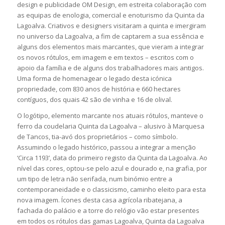
design e publicidade OM Design, em estreita colaboração com
as equipas de enologia, comercial e enoturismo da Quinta da
Lagoalva. Criativos e designers visitaram a quinta e imergiram
no universo da Lagoalva, a fim de captarem a sua essência e
alguns dos elementos mais marcantes, que vieram a integrar
os novos rótulos, em imagem e em textos – escritos com o
apoio da família e de alguns dos trabalhadores mais antigos.
Uma forma de homenagear o legado desta icónica
propriedade, com 830 anos de história e 660 hectares
contíguos, dos quais 42 são de vinha e 16 de olival.
O logótipo, elemento marcante nos atuais rótulos, manteve o
ferro da coudelaria Quinta da Lagoalva – alusivo à Marquesa
de Tancos, tia-avó dos proprietários – como símbolo.
Assumindo o legado histórico, passou a integrar a menção
‘Circa 1193’, data do primeiro registo da Quinta da Lagoalva. Ao
nível das cores, optou-se pelo azul e dourado e, na grafia, por
um tipo de letra não serifada, num binómio entre a
contemporaneidade e o classicismo, caminho eleito para esta
nova imagem. Ícones desta casa agrícola ribatejana, a
fachada do palácio e a torre do relógio vão estar presentes
em todos os rótulos das gamas Lagoalva, Quinta da Lagoalva