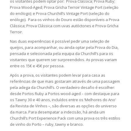
os visitantes podem optar por: Prova Clássica; Prova Ruby;
Prova Wood-Aged; Prova Gricha Terroir Vintage Port (seleção
do enólogo); e Prova Churchill’s Vintage Port (seleção do
enólogo). Para os vinhos do Douro estão disponíveis a Prova
Clássica; Prova Clássica com uvas autóctones e Prova Gricha
Terroir.
Nas duas experiências é possível pedir uma seleção de
queijos, para acompanhar, ou ainda optar pela Prova do Dia,
pensada e selecionada pela equipa da Churchill’s para os
visitantes que querem ser surpreendidos. As provas variam
entre os 15€ e 45€ por pessoa.
Após a prova, os visitantes podem levar para casa as
referências de que mais gostaram através de uma passagem
pela adega da Churchill’s. O verdadeiro desafio é escolher:
desde Portos Ruby a Portos wood-aged – com destaque para
os Tawny 30 e 40 anos, incluídos entre os ‘Melhores do Ano’
da Revista de Vinhos –, são diversas as opções do universo
da marca. Para desempatar a indecisão, há ainda um
Churchill’s Port Experience Pack com uma prova os três estilos
de vinho do Porto – ruby, tawny e branco.