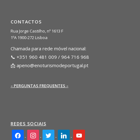
CONTACTOS
Rua Jorge Castilho, nº 1613 F
1ºA 1900-272 Lisboa
Chamada para rede móvel nacional:
📞 +351 960 481 009 / 964 716 968
📩
apeno@enoturismodeportugal.pt
– PERGUNTAS FREQUENTES –
REDES SOCIAIS
facebook2
instagram
twitter
linkedin
youtube