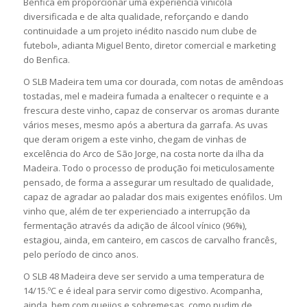
Benfica em proporcionar uma experiência vinícola
diversificada e de alta qualidade, reforçando e dando
continuidade a um projeto inédito nascido num clube de
futebol», adianta Miguel Bento, diretor comercial e marketing
do Benfica.
O SLB Madeira tem uma cor dourada, com notas de amêndoas
tostadas, mel e madeira fumada a enaltecer o requinte e a
frescura deste vinho, capaz de conservar os aromas durante
vários meses, mesmo após a abertura da garrafa. As uvas
que deram origem a este vinho, chegam de vinhas de
excelência do Arco de São Jorge, na costa norte da ilha da
Madeira. Todo o processo de produção foi meticulosamente
pensado, de forma a assegurar um resultado de qualidade,
capaz de agradar ao paladar dos mais exigentes enófilos. Um
vinho que, além de ter experienciado a interrupção da
fermentação através da adição de álcool vínico (96%),
estagiou, ainda, em canteiro, em cascos de carvalho francês,
pelo período de cinco anos.
O SLB 48 Madeira deve ser servido a uma temperatura de
14/15.ºC e é ideal para servir como digestivo. Acompanha,
ainda, bem com queijos e sobremesas, como pudim de