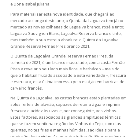
e Dona Isabel Juliana.
Para materializar esta nova identidade, que chegará ao
mercado ao longo deste ano, a Quinta da Lagoalva tem já no
mercado as novas colheitas do Lagoalva branco, rosé e tinto;
Lagoalva Sauvignon Blanc; Lagoalva Reserva branco e tinto,
mas também a sua estreia absoluta: o Quinta da Lagoalva
Grande Reserva Fernão Pires branco 2021.
O Quinta da Lagoalva Grande Reserva Fernão Pires, da
colheita de 2021, é um branco musculado, com a casta Fernão
Pires a revelar o seu lado mais floral e herbáceo – mais do
que o habitual frutado associado a esta variedade –, frescura
e estrutura, esta última impressa pelo estágio em barricas de
carvalho francês.
Na Quinta da Lagoalva, as castas brancas estão plantadas em
solos férteis de aluvião, capazes de reter a água e imprimir
frescura e acidez às uvas e, por conseguinte, aos vinhos.
Estes factores, associados às grandes amplitudes térmicas
que se fazem sentir na região dos Vinhos do Tejo, com dias
quentes, noites frias e manhãs húmidas, são ideais para a
produção deste vinho. As uvas deste Fernão Pires provêm de