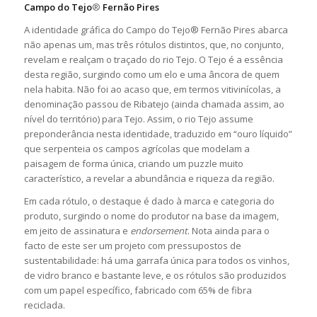
Campo do Tejo
®
Fernão Pires
A identidade gráfica do Campo do Tejo® Fernão Pires abarca
não apenas um, mas três rótulos distintos, que, no conjunto,
revelam e realçam o traçado do rio Tejo. O Tejo é a essência
desta região, surgindo como um elo e uma âncora de quem
nela habita. Não foi ao acaso que, em termos vitivinícolas, a
denominação passou de Ribatejo (ainda chamada assim, ao
nível do território) para Tejo. Assim, o rio Tejo assume
preponderância nesta identidade, traduzido em “ouro líquido”
que serpenteia os campos agrícolas que modelam a
paisagem de forma única, criando um puzzle muito
característico, a revelar a abundância e riqueza da região.
Em cada rótulo, o destaque é dado à marca e categoria do
produto, surgindo o nome do produtor na base da imagem,
em jeito de assinatura e
endorsement
. Nota ainda para o
facto de este ser um projeto com pressupostos de
sustentabilidade: há uma garrafa única para todos os vinhos,
de vidro branco e bastante leve, e os rótulos são produzidos
com um papel específico, fabricado com 65% de fibra
reciclada.