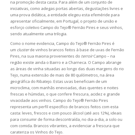
na promoção desta casta. Para além de um conjunto de
iniciativas, como adegas portas abertas, degustações livres e
uma prova didática, a entidade elegeu esta efeméride para
apresentar oficialmente, em Portugal, o projeto de união e
esforço coletivo Campo do
Tejo® Fernão Pires e seus vinhos,
sendo atualmente uma trilogia.
Como o nome evidencia, Campo do Tejo® Fernão Pires é
um
cluster
de vinhos brancos feitos à base de uvas de Fernão
Pires, na sua maioria provenientes do
terroir
Campo – na
região existe ainda o Bairro e a Charneca. O Campo abrange
as áreas de vinha situadas ao longo das duas margens do rio
Tejo, numa extensão de mais de 80 quilómetros, na área
geográfica do Ribatejo. Estas uvas beneficiam de um
microclima, com manhãs enevoadas, dias quentes e noites
frescas e húmidas, o que confere frescura, acidez e grande
vivacidade aos vinhos. Campo do Tejo® Fernão Pires
representa um perfil específico de brancos feitos com esta
casta: leves, frescos e com pouco álcool (até aos 12%), ideais
para consumir de forma descontraída, no dia-a-dia, a solo ou
com comida. Brancos vibrantes, a evidenciar a frescura que
carateriza os Vinhos do Tejo.