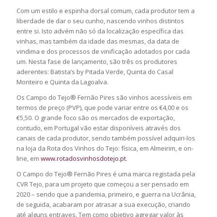
Com um estilo e espinha dorsal comum, cada produtor tem a
liberdade de dar o seu cunho, nascendo vinhos distintos
entre si. Isto advém não só da localização específica das
vinhas, mas também da idade das mesmas, da data de
vindima e dos processos de vinificação adotados por cada
um. Nesta fase de lançamento, são três os produtores
aderentes: Batista’s by Pitada Verde, Quinta do Casal
Monteiro e Quinta da Lagoalva.
Os Campo do Tejo® Fernão Pires são vinhos acessíveis em
termos de preço (PVP), que pode variar entre os €4,00 e os
€5,50. O grande foco são os mercados de exportação,
contudo, em Portugal vão estar disponíveis através dos
canais de cada produtor, sendo também possível adquiri-los
na loja da Rota dos Vinhos do Tejo: física, em Almeirim, e on-
line, em
www.rotadosvinhosdotejo.pt
.
O Campo do Tejo® Fernão Pires é uma marca registada pela
CVR Tejo, para um projeto que começou a ser pensado em
2020 – sendo que a pandemia, primeiro, e guerra na Ucrânia,
de seguida, acabaram por atrasar a sua execução, criando
até alguns entraves. Tem como objetivo agregar valor às