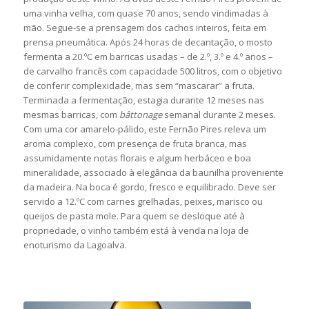
uma vinha velha, com quase 70 anos, sendo vindimadas à
mão. Segue-se a prensagem dos cachos inteiros, feita em
prensa pneumática. Após 24 horas de decantação, o mosto
fermenta a 20.ºC em barricas usadas – de 2.º, 3.º e 4.º anos –
de carvalho francês com capacidade 500 litros, com o objetivo
de conferir complexidade, mas sem “mascarar” a fruta.
Terminada a fermentação, estagia durante 12 meses nas
mesmas barricas, com
bâttonage
semanal durante 2 meses.
Com uma cor amarelo-pálido, este Fernão Pires releva um
aroma complexo, com presença de fruta branca, mas
assumidamente notas florais e algum herbáceo e boa
mineralidade, associado à elegância da baunilha proveniente
da madeira. Na boca é gordo, fresco e equilibrado. Deve ser
servido a 12.ºC com carnes grelhadas, peixes, marisco ou
queijos de pasta mole. Para quem se desloque até à
propriedade, o vinho também está à venda na loja de
enoturismo da Lagoalva.