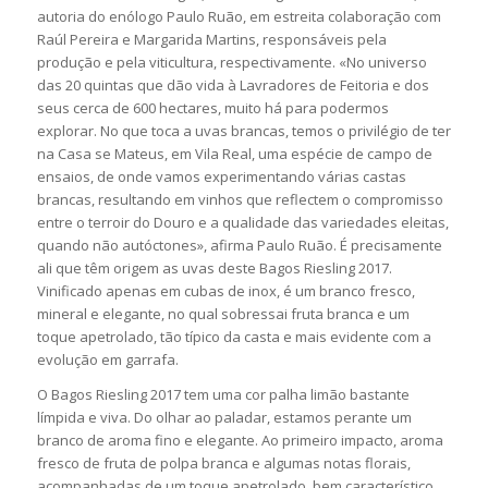
autoria do enólogo Paulo Ruão, em estreita colaboração com
Raúl Pereira e Margarida Martins, responsáveis pela
produção e pela viticultura, respectivamente. «No universo
das 20 quintas que dão vida à Lavradores de Feitoria e dos
seus cerca de 600 hectares, muito há para podermos
explorar. No que toca a uvas brancas, temos o privilégio de ter
na Casa se Mateus, em Vila Real, uma espécie de campo de
ensaios, de onde vamos experimentando várias castas
brancas, resultando em vinhos que reflectem o compromisso
entre o terroir do Douro e a qualidade das variedades eleitas,
quando não autóctones», afirma Paulo Ruão. É precisamente
ali que têm origem as uvas deste Bagos Riesling 2017.
Vinificado apenas em cubas de inox, é um branco fresco,
mineral e elegante, no qual sobressai fruta branca e um
toque apetrolado, tão típico da casta e mais evidente com a
evolução em garrafa.
O Bagos Riesling 2017 tem uma cor palha limão bastante
límpida e viva. Do olhar ao paladar, estamos perante um
branco de aroma fino e elegante. Ao primeiro impacto, aroma
fresco de fruta de polpa branca e algumas notas florais,
acompanhadas de um toque apetrolado, bem característico