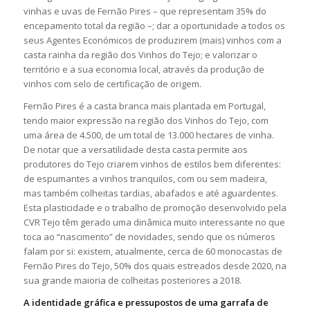
vinhas e uvas de Fernão Pires – que representam 35% do
encepamento total da região –; dar a oportunidade a todos os
seus Agentes Económicos de produzirem (mais) vinhos com a
casta rainha da região dos Vinhos do Tejo; e valorizar o
território e a sua economia local, através da produção de
vinhos com selo de certificação de origem.
Fernão Pires é a casta branca mais plantada em Portugal,
tendo maior expressão na região dos Vinhos do Tejo, com
uma área de 4.500, de um total de 13.000 hectares de vinha.
De notar que a versatilidade desta casta permite aos
produtores do Tejo criarem vinhos de estilos bem diferentes:
de espumantes a vinhos tranquilos, com ou sem madeira,
mas também colheitas tardias, abafados e até aguardentes.
Esta plasticidade e o trabalho de promoção desenvolvido pela
CVR Tejo têm gerado uma dinâmica muito interessante no que
toca ao “nascimento” de novidades, sendo que os números
falam por si: existem, atualmente, cerca de 60 monocastas de
Fernão Pires do Tejo, 50% dos quais estreados desde 2020, na
sua grande maioria de colheitas posteriores a 2018.
A identidade gráfica e pressupostos de uma garrafa de