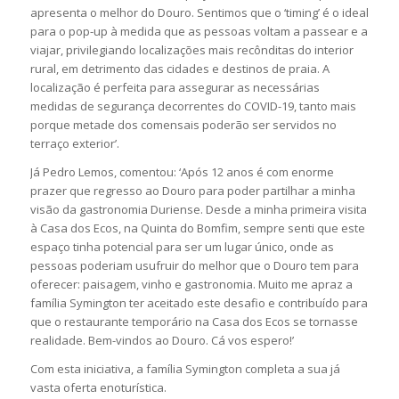
apresenta o melhor do Douro. Sentimos que o ‘timing’ é o ideal
para o pop-up à medida que as pessoas voltam a passear e a
viajar, privilegiando localizações mais recônditas do interior
rural, em detrimento das cidades e destinos de praia. A
localização é perfeita para assegurar as necessárias
medidas de segurança decorrentes do COVID-19, tanto mais
porque metade dos comensais poderão ser servidos no
terraço exterior’.
Já Pedro Lemos, comentou: ‘Após 12 anos é com enorme
prazer que regresso ao Douro para poder partilhar a minha
visão da gastronomia Duriense. Desde a minha primeira visita
à Casa dos Ecos, na Quinta do Bomfim, sempre senti que este
espaço tinha potencial para ser um lugar único, onde as
pessoas poderiam usufruir do melhor que o Douro tem para
oferecer: paisagem, vinho e gastronomia. Muito me apraz a
família Symington ter aceitado este desafio e contribuído para
que o restaurante temporário na Casa dos Ecos se tornasse
realidade. Bem-vindos ao Douro. Cá vos espero!’
Com esta iniciativa, a família Symington completa a sua já
vasta oferta enoturística.