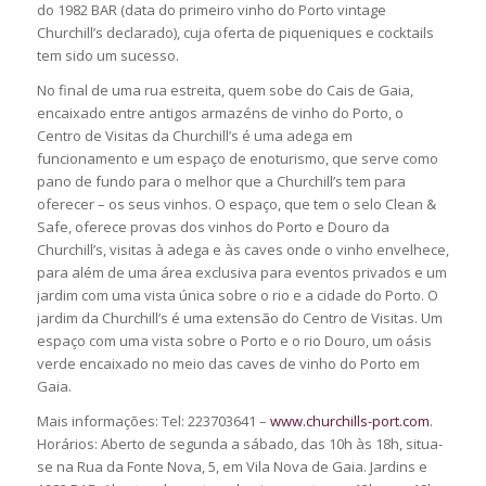
do 1982 BAR (data do primeiro vinho do Porto vintage
Churchill’s declarado), cuja oferta de piqueniques e cocktails
tem sido um sucesso.
No final de uma rua estreita, quem sobe do Cais de Gaia,
encaixado entre antigos armazéns de vinho do Porto, o
Centro de Visitas da Churchill’s é uma adega em
funcionamento e um espaço de enoturismo, que serve como
pano de fundo para o melhor que a Churchill’s tem para
oferecer – os seus vinhos. O espaço, que tem o selo Clean &
Safe, oferece provas dos vinhos do Porto e Douro da
Churchill’s, visitas à adega e às caves onde o vinho envelhece,
para além de uma área exclusiva para eventos privados e um
jardim com uma vista única sobre o rio e a cidade do Porto. O
jardim da Churchill’s é uma extensão do Centro de Visitas. Um
espaço com uma vista sobre o Porto e o rio Douro, um oásis
verde encaixado no meio das caves de vinho do Porto em
Gaia.
Mais informações: Tel: 223703641 –
www.churchills-port.com
.
Horários: Aberto de segunda a sábado, das 10h às 18h, situa-
se na Rua da Fonte Nova, 5, em Vila Nova de Gaia. Jardins e