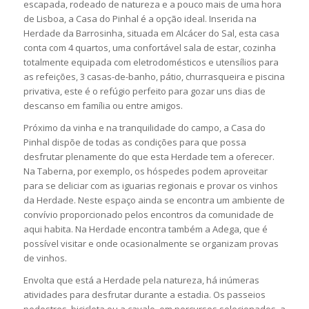
escapada, rodeado de natureza e a pouco mais de uma hora
de Lisboa, a Casa do Pinhal é a opção ideal. Inserida na
Herdade da Barrosinha, situada em Alcácer do Sal, esta casa
conta com 4 quartos, uma confortável sala de estar, cozinha
totalmente equipada com eletrodomésticos e utensílios para
as refeições, 3 casas-de-banho, pátio, churrasqueira e piscina
privativa, este é o refúgio perfeito para gozar uns dias de
descanso em família ou entre amigos.
Próximo da vinha e na tranquilidade do campo, a Casa do
Pinhal dispõe de todas as condições para que possa
desfrutar plenamente do que esta Herdade tem a oferecer.
Na Taberna, por exemplo, os hóspedes podem aproveitar
para se deliciar com as iguarias regionais e provar os vinhos
da Herdade. Neste espaço ainda se encontra um ambiente de
convívio proporcionado pelos encontros da comunidade de
aqui habita. Na Herdade encontra também a Adega, que é
possível visitar e onde ocasionalmente se organizam provas
de vinhos.
Envolta que está a Herdade pela natureza, há inúmeras
atividades para desfrutar durante a estadia. Os passeios
pedestres, bicicleta ou a cavalo, em percursos selecionados, a