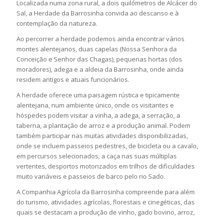
Localizada numa zona rural, a dois quilómetros de Alcácer do
Sal, a Herdade da Barrosinha convida ao descanso e à
contemplação da natureza.
Ao percorrer a herdade podemos ainda encontrar vários
montes alentejanos, duas capelas (Nossa Senhora da
Conceição e Senhor das Chagas), pequenas hortas (dos
moradores), adega e a aldeia da Barrosinha, onde ainda
residem antigos e atuais funcionários.
A herdade oferece uma paisagem rústica e tipicamente
alentejana, num ambiente único, onde os visitantes e
hóspedes podem visitar a vinha, a adega, a serração, a
taberna, a plantação de arroz e a produção animal. Podem
também participar nas muitas atividades disponibilizadas,
onde se incluem passeios pedestres, de bicicleta ou a cavalo,
em percursos selecionados, a caça nas suas múltiplas
vertentes, desportos motorizados em trilhos de dificuldades
muito variáveis e passeios de barco pelo rio Sado.
A Companhia Agrícola da Barrosinha compreende para além
do turismo, atividades agrícolas, florestais e cinegéticas, das
quais se destacam a produção de vinho, gado bovino, arroz,