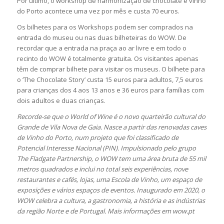
Por último, o workshop de harmonização de chocolate e vinho
do Porto acontece uma vez por mês e custa 70 euros.
Os bilhetes para os Workshops podem ser comprados na
entrada do museu ou nas duas bilheteiras do WOW. De
recordar que a entrada na praça ao ar livre e em todo o
recinto do WOW é totalmente gratuita. Os visitantes apenas
têm de comprar bilhete para visitar os museus. O bilhete para
o ‘The Chocolate Story’ custa 15 euros para adultos, 7,5 euros
para crianças dos 4 aos 13 anos e 36 euros para famílias com
dois adultos e duas crianças.
Recorde-se que o World of Wine é o novo quarteirão cultural do
Grande de Vila Nova de Gaia. Nasce a partir das renovadas caves
de Vinho do Porto, num projeto que foi classificado de
Potencial Interesse Nacional (PIN). Impulsionado pelo grupo
The Fladgate Partnership, o WOW tem uma área bruta de 55 mil
metros quadrados e inclui no total seis experiências, nove
restaurantes e cafés, lojas, uma Escola de Vinho, um espaço de
exposições e vários espaços de eventos. Inaugurado em 2020, o
WOW celebra a cultura, a gastronomia, a história e as indústrias
da região Norte e de Portugal. Mais informações em wow.pt