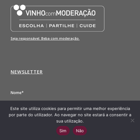
Seja responsável. Beba com moderação.
NEWSLETTER
Nome*
Este site utiliza cookies para permitir uma melhor experiência
Endereço de email: *
por parte do utilizador. Ao navegar no site estará a consentir a
sua utilização.
Li e aceito os
termos e condições
Sim
Não