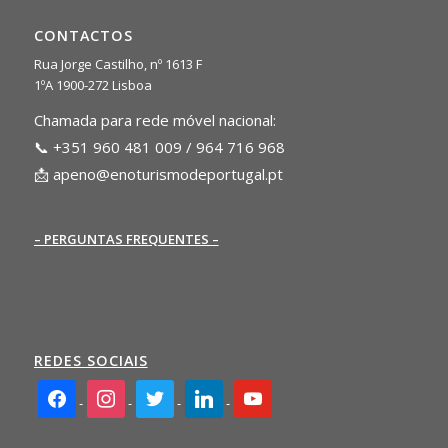
CONTACTOS
Rua Jorge Castilho, nº 1613 F
1ºA 1900-272 Lisboa
Chamada para rede móvel nacional:
📞 +351 960 481 009 / 964 716 968
📩
apeno@enoturismodeportugal.pt
– PERGUNTAS FREQUENTES –
REDES SOCIAIS
facebook2
instagram
twitter
linkedin
youtube