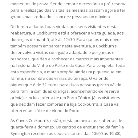
momentos de prova. Sendo sempre necessária a pré-reserva
para a realização das visitas, as mesmas passam agora a ter
grupos mais reduzidos, com dez pessoas no máximo
De forma a dar as boas-vindas aos seus visitantes nesta
reabertura, a Cockburn’s está a oferecer a visita guiada, aos
domingos de manhã, até às 12h30. Para que os mais novos
também possam embarcar nesta aventura, a Cockburn’s
desenvolveu visitas com guião adaptado e perguntas e
respostas, que dão a conhecer os marcos mais importantes
na história do Vinho do Porto e da Casa. Para completar toda
esta experiência, a marca propõe ainda um piquenique em
família, na sombra das vinhas do terraço. O valor do
piquenique é de 32 euros para duas pessoas (preço válido
para família com duas crianças, aconselhando-se reserva
prévia) e inclui a oferta de um Porto Tónico. Já os visitantes
que decidam fazer compras na loja Cockburn’s, a Casa vai
oferecer um cálice de Vinho do Porto.
As Caves Cockburn’s estão, nesta primeira fase, abertas de
quarta-feira a domingo. Os centros de enoturismo da família
Symington recebem os seus visitantes das 10h00 às 19h00,