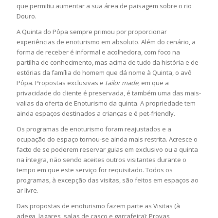
que permitiu aumentar a sua área de paisagem sobre o rio
Douro.
A Quinta do Pôpa sempre primou por proporcionar
experiências de enoturismo em absoluto. Além do cenário, a
forma de receber é informal e acolhedora, com foco na
partilha de conhecimento, mas acima de tudo da história e de
estórias da família do homem que dá nome à Quinta, o avô
Pôpa. Propostas exclusivas e
tailor made
, em que a
privacidade do cliente é preservada, é também uma das mais-
valias da oferta de Enoturismo da quinta. A propriedade tem
ainda espaços destinados a crianças e é pet-friendly.
Os programas de enoturismo foram reajustados e a
ocupação do espaço tornou-se ainda mais restrita. Acresce o
facto de se poderem reservar guias em exclusivo ou a quinta
na íntegra, não sendo aceites outros visitantes durante o
tempo em que este serviço for requisitado. Todos os
programas, à excepção das visitas, são feitos em espaços ao
ar livre.
Das propostas de enoturismo fazem parte as Visitas (à
adega, lagares, salas de casco e garrafeira); Provas