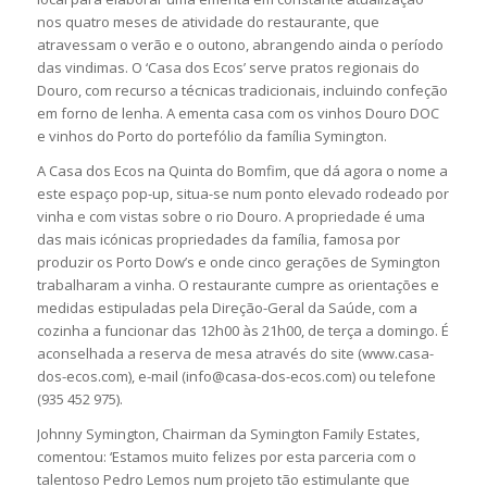
nos quatro meses de atividade do restaurante, que
atravessam o verão e o outono, abrangendo ainda o período
das vindimas. O ‘Casa dos Ecos’ serve pratos regionais do
Douro, com recurso a técnicas tradicionais, incluindo confeção
em forno de lenha. A ementa casa com os vinhos Douro DOC
e vinhos do Porto do portefólio da família Symington.
A Casa dos Ecos na Quinta do Bomfim, que dá agora o nome a
este espaço pop-up, situa-se num ponto elevado rodeado por
vinha e com vistas sobre o rio Douro. A propriedade é uma
das mais icónicas propriedades da família, famosa por
produzir os Porto Dow’s e onde cinco gerações de Symington
trabalharam a vinha. O restaurante cumpre as orientações e
medidas estipuladas pela Direção-Geral da Saúde, com a
cozinha a funcionar das 12h00 às 21h00, de terça a domingo. É
aconselhada a reserva de mesa através do site (www.casa-
dos-ecos.com), e-mail (info@casa-dos-ecos.com) ou telefone
(935 452 975).
Johnny Symington, Chairman da Symington Family Estates,
comentou: ‘Estamos muito felizes por esta parceria com o
talentoso Pedro Lemos num projeto tão estimulante que