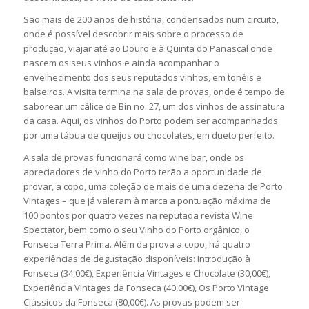
São mais de 200 anos de história, condensados num circuito,
onde é possível descobrir mais sobre o processo de
produção, viajar até ao Douro e à Quinta do Panascal onde
nascem os seus vinhos e ainda acompanhar o
envelhecimento dos seus reputados vinhos, em tonéis e
balseiros. A visita termina na sala de provas, onde é tempo de
saborear um cálice de Bin no. 27, um dos vinhos de assinatura
da casa. Aqui, os vinhos do Porto podem ser acompanhados
por uma tábua de queijos ou chocolates, em dueto perfeito.
A sala de provas funcionará como wine bar, onde os
apreciadores de vinho do Porto terão a oportunidade de
provar, a copo, uma coleção de mais de uma dezena de Porto
Vintages – que já valeram à marca a pontuação máxima de
100 pontos por quatro vezes na reputada revista Wine
Spectator, bem como o seu Vinho do Porto orgânico, o
Fonseca Terra Prima. Além da prova a copo, há quatro
experiências de degustação disponíveis: Introdução à
Fonseca (34,00€), Experiência Vintages e Chocolate (30,00€),
Experiência Vintages da Fonseca (40,00€), Os Porto Vintage
Clássicos da Fonseca (80,00€). As provas podem ser