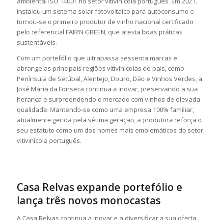
ambiental ISO 14001 no setor vitivinícola português. Em 2021,
instalou um sistema solar fotovoltaico para autoconsumo e
tornou-se o primeiro produtor de vinho nacional certificado
pelo referencial FAIR’N GREEN, que atesta boas práticas
sustentáveis.
Com um portefólio que ultrapassa sessenta marcas e
abrange as principais regiões vitivinícolas do país, como
Península de Setúbal, Alentejo, Douro, Dão e Vinhos Verdes, a
José Maria da Fonseca continua a inovar, preservando a sua
herança e surpreendendo o mercado com vinhos de elevada
qualidade. Mantendo-se como uma empresa 100% familiar,
atualmente gerida pela sétima geração, a produtora reforça o
seu estatuto como um dos nomes mais emblemáticos do setor
vitivinícola português.
Casa Relvas expande portefólio e
lança três novos monocastas
A Casa Relvas continua a inovar e a diversificar a sua oferta