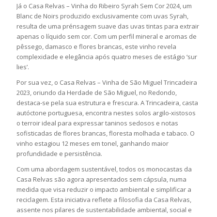
Já o Casa Relvas – Vinha do Ribeiro Syrah Sem Cor 2024, um
Blanc de Noirs produzido exclusivamente com uvas Syrah,
resulta de uma prénsagem suave das uvas tintas para extrair
apenas o líquido sem cor. Com um perfil mineral e aromas de
pêssego, damasco e flores brancas, este vinho revela
complexidade e elegância após quatro meses de estágio ‘sur
lies’.
Por sua vez, o Casa Relvas – Vinha de São Miguel Trincadeira
2023, oriundo da Herdade de São Miguel, no Redondo,
destaca-se pela sua estrutura e frescura. A Trincadeira, casta
autóctone portuguesa, encontra nestes solos argilo-xistosos
o terroir ideal para expressar taninos sedosos e notas
sofisticadas de flores brancas, floresta molhada e tabaco. O
vinho estagiou 12 meses em tonel, ganhando maior
profundidade e persistência.
Com uma abordagem sustentável, todos os monocastas da
Casa Relvas são agora apresentados sem cápsula, numa
medida que visa reduzir o impacto ambiental e simplificar a
reciclagem. Esta iniciativa reflete a filosofia da Casa Relvas,
assente nos pilares de sustentabilidade ambiental, social e