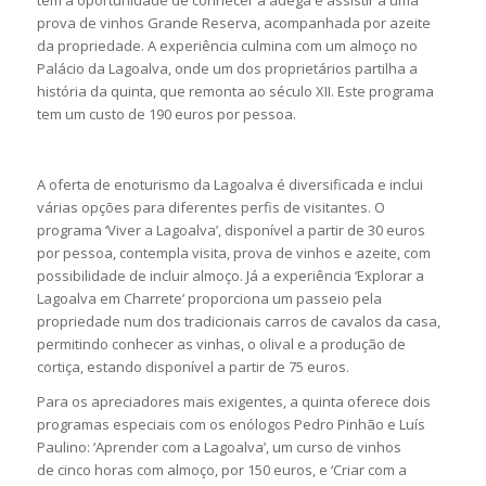
têm a oportunidade de conhecer a adega e assistir a uma
prova de vinhos Grande Reserva, acompanhada por azeite
da propriedade. A experiência culmina com um almoço no
Palácio da Lagoalva, onde um dos proprietários partilha a
história da quinta, que remonta ao século XII. Este programa
tem um custo de 190 euros por pessoa.
A oferta de enoturismo da Lagoalva é diversificada e inclui
várias opções para diferentes perfis de visitantes. O
programa ‘Viver a Lagoalva’, disponível a partir de 30 euros
por pessoa, contempla visita, prova de vinhos e azeite, com
possibilidade de incluir almoço. Já a experiência ‘Explorar a
Lagoalva em Charrete’ proporciona um passeio pela
propriedade num dos tradicionais carros de cavalos da casa,
permitindo conhecer as vinhas, o olival e a produção de
cortiça, estando disponível a partir de 75 euros.
Para os apreciadores mais exigentes, a quinta oferece dois
programas especiais com os enólogos Pedro Pinhão e Luís
Paulino: ‘Aprender com a Lagoalva’, um curso de vinhos
de cinco horas com almoço, por 150 euros, e ‘Criar com a