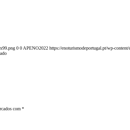
0x99.png
0
0
APENO2022
https://enoturismodeportugal.pt/wp-conten
iado
arcados com
*