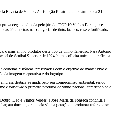
la Revista de Vinhos. A distinção foi atribuída no âmbito da 21.ª
 prova cega conduzida pelo júri do ‘TOP 10 Vinhos Portugueses’,
adas 65 amostras nas categorias de tinto, branco, rosé e fortificado,
eca, o mais antigo produtor deste tipo de vinho generoso. Para António
el de Setúbal Superior de 1924 é uma colheita única, que reflete a
colheitas históricas, preservadas com o objetivo de manter vivo o
o da imagem corporativa e do logótipo.
A empresa destaca-se ainda pelo seu compromisso ambiental, sendo
umo e tornou-se o primeiro produtor de vinho nacional certificado pelo
o, Douro, Dão e Vinhos Verdes, a José Maria da Fonseca continua a
r, atualmente gerida pela sétima geração, a produtora reforça o seu