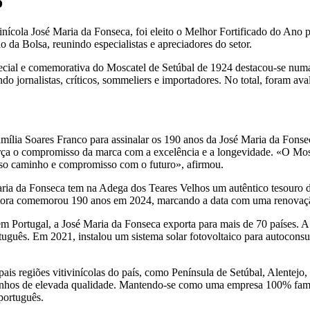
o
nícola José Maria da Fonseca, foi eleito o Melhor Fortificado do Ano pe
 da Bolsa, reunindo especialistas e apreciadores do setor.
ecial e comemorativa do Moscatel de Setúbal de 1924 destacou-se numa
 jornalistas, críticos, sommeliers e importadores. No total, foram avali
 família Soares Franco para assinalar os 190 anos da José Maria da Fons
a o compromisso da marca com a excelência e a longevidade. «O Moscat
sso caminho e compromisso com o futuro», afirmou.
ria da Fonseca tem na Adega dos Teares Velhos um autêntico tesouro de 
dutora comemorou 190 anos em 2024, marcando a data com uma renovaçã
m Portugal, a José Maria da Fonseca exporta para mais de 70 países. 
rtuguês. Em 2021, instalou um sistema solar fotovoltaico para autocons
pais regiões vitivinícolas do país, como Península de Setúbal, Alentej
nhos de elevada qualidade. Mantendo-se como uma empresa 100% familia
português.