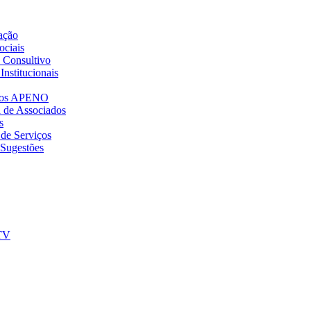
ação
ociais
 Consultivo
Institucionais
dos APENO
a de Associados
s
 de Serviços
 Sugestões
TV