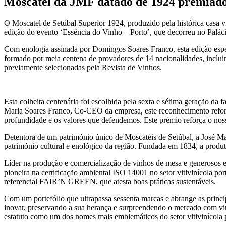
Moscatel da JMF datado de 1924 premiad
O Moscatel de Setúbal Superior 1924, produzido pela histórica casa vi
edição do evento ‘Essência do Vinho – Porto’, que decorreu no Palácio
Com enologia assinada por Domingos Soares Franco, esta edição esp
formado por meia centena de provadores de 14 nacionalidades, incluindo
previamente selecionadas pela Revista de Vinhos.
Esta colheita centenária foi escolhida pela sexta e sétima geração da
Maria Soares Franco, Co-CEO da empresa, este reconhecimento reforç
profundidade e os valores que defendemos. Este prémio reforça o no
Detentora de um património único de Moscatéis de Setúbal, a José Ma
património cultural e enológico da região. Fundada em 1834, a pro
Líder na produção e comercialização de vinhos de mesa e generosos e
pioneira na certificação ambiental ISO 14001 no setor vitivinícola po
referencial FAIR’N GREEN, que atesta boas práticas sustentáveis.
Com um portefólio que ultrapassa sessenta marcas e abrange as princi
inovar, preservando a sua herança e surpreendendo o mercado com vi
estatuto como um dos nomes mais emblemáticos do setor vitivinícola 