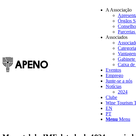
A Associação
Apresent
Órgãos S
Conselho
Parcerias 
Associados
Associa
Categori
Vantagen
Gabinete
Caixa de
Eventos
Emprego
Junte-se a nós
Notícias
2024
Clube
Wine Tourism 
EN
PT
Menu
Menu