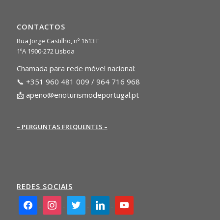
CONTACTOS
Rua Jorge Castilho, nº 1613 F
1ºA 1900-272 Lisboa
Chamada para rede móvel nacional:
📞 +351 960 481 009 / 964 716 968
📩
apeno@enoturismodeportugal.pt
– PERGUNTAS FREQUENTES –
REDES SOCIAIS
facebook2
instagram
twitter
linkedin
youtube