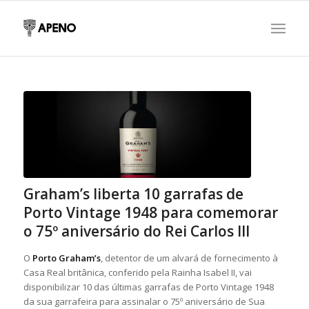
Graham’s liberta 10 garrafas de
Porto Vintage 1948 para comemorar
o 75º aniversário do Rei Carlos III
O
Porto Graham’s
, detentor de um alvará de fornecimento à
Casa Real britânica, conferido pela Rainha Isabel II, vai
disponibilizar 10 das últimas garrafas de Porto Vintage 1948
da sua garrafeira para assinalar o 75º aniversário de Sua