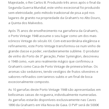
Majestade, o Rei Carlos III. Produzido três anos após o final da
Segunda Guerra Mundial, este vinho excecional foi produzido
sem eletricidade, pelo método tradicional de pisa a pé nos
lagares de granito na propriedade da Graham’s no Alto Douro,
a Quinta dos Malvedos.
Após 75 anos de envelhecimento na garrafeira da Graham’s,
o Porto Vintage 1948 assume o seu lugar como um dos mais
icónicos Vintage do século XX. Com extraordinária elegância e
refinamento, este Porto Vintage transformou-se num vinho de
grande classe e poder, verdadeiramente sublime. O produtor
de vinho do Porto de 3ª geração, Peter Symington, descreveu
o 1948 como, «um ano realmente mágico que confirmou a
Graham’s como Casa de Porto Vintage de primeira linha». Os
aromas são sedutores, tendo vestígios de frutos silvestres e
sabores refinados com taninos subtis e um final de boca
excecionalmente composto.
As 10 garrafas deste Porto Vintage 1948 são apresentadas em
belíssimas caixas de nogueira, individualmente numeradas.
As garrafas estarão disponíveis exclusivamente nas Caves
1890 da Graham’s em Vila Nova de Gaia. O PVP será de 5000€