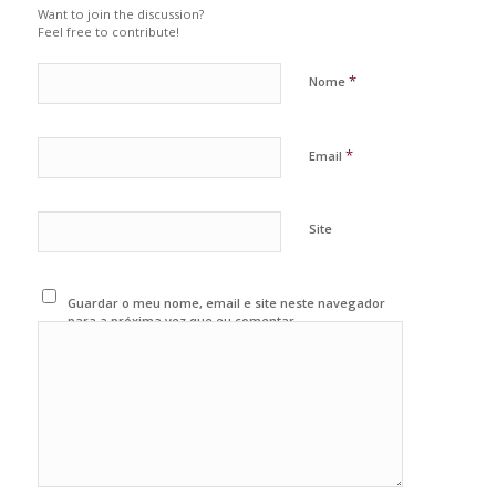
Want to join the discussion?
Feel free to contribute!
*
Nome
*
Email
Site
Guardar o meu nome, email e site neste navegador
para a próxima vez que eu comentar.