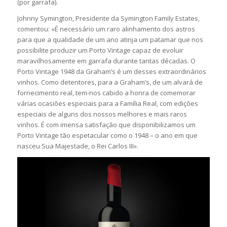
(por garrafa).
Johnny Symington, Presidente da Symington Family Estates,
comentou: «É necessário um raro alinhamento dos astros
para que a qualidade de um ano atinja um patamar que nos
possibilite produzir um Porto Vintage capaz de evoluir
maravilhosamente em garrafa durante tantas décadas. O
Porto Vintage 1948 da Graham’s é um desses extraordinários
vinhos. Como detentores, para a Graham’s, de um alvará de
fornecimento real, tem-nos cabido a honra de comemorar
várias ocasiões especiais para a Família Real, com edições
especiais de alguns dos nossos melhores e mais raros
vinhos. É com imensa satisfação que disponibilizamos um
Porto Vintage tão espetacular como o 1948 – o ano em que
nasceu Sua Majestade, o Rei Carlos III».