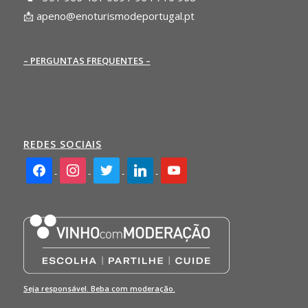
📩
apeno@enoturismodeportugal.pt
– PERGUNTAS FREQUENTES –
REDES SOCIAIS
facebook2
instagram
twitter
linkedin
youtube
Seja responsável. Beba com moderação.