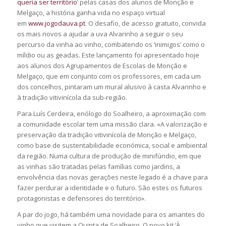
queria ser território
’ pelas casas dos alunos de Monção e
Melgaço, a história ganha vida no espaço virtual
em
www.jogodauva.pt
. O desafio, de acesso gratuito, convida
os mais novos a ajudar a uva Alvarinho a seguir o seu
percurso da vinha ao vinho, combatendo os ‘inimigos’ como o
míldio ou as geadas. Este lançamento foi apresentado hoje
aos alunos dos Agrupamentos de Escolas de Monção e
Melgaço, que em conjunto com os professores, em cada um
dos concelhos, pintaram um mural alusivo à casta Alvarinho e
à tradição vitivinícola da sub-região.
Para Luís Cerdeira, enólogo do Soalheiro, a aproximação com
a comunidade escolar tem uma missão clara. «A valorização e
preservação da tradição vitivinícola de Monção e Melgaço,
como base de sustentabilidade económica, social e ambiental
da região. Numa cultura de produção de minifúndio, em que
as vinhas são tratadas pelas famílias como jardins, a
envolvência das novas gerações neste legado é a chave para
fazer perdurar a identidade e o futuro. São estes os futuros
protagonistas e defensores do território».
A par do jogo, há também uma novidade para os amantes do
vinho que visitem a Quinta de Soalheiro. O novo kit ‘À