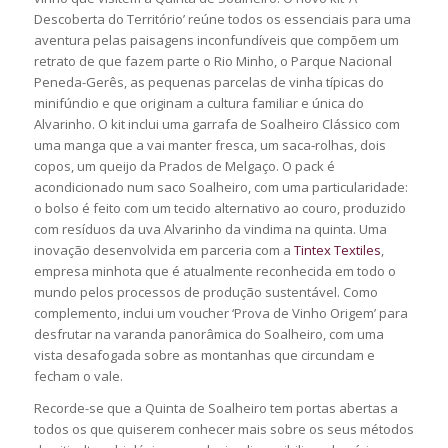
Descoberta do Território’ reúne todos os essenciais para uma
aventura pelas paisagens inconfundíveis que compõem um
retrato de que fazem parte o Rio Minho, o Parque Nacional
Peneda-Gerês, as pequenas parcelas de vinha típicas do
minifúndio e que originam a cultura familiar e única do
Alvarinho. O kit inclui uma garrafa de Soalheiro Clássico com
uma manga que a vai manter fresca, um saca-rolhas, dois
copos, um queijo da Prados de Melgaço. O pack é
acondicionado num saco Soalheiro, com uma particularidade:
o bolso é feito com um tecido alternativo ao couro, produzido
com resíduos da uva Alvarinho da vindima na quinta. Uma
inovação desenvolvida em parceria com a
Tintex Textiles
,
empresa minhota que é atualmente reconhecida em todo o
mundo pelos processos de produção sustentável. Como
complemento, inclui um voucher ‘Prova de Vinho Origem’ para
desfrutar na varanda panorâmica do Soalheiro, com uma
vista desafogada sobre as montanhas que circundam e
fecham o vale.
Recorde-se que a Quinta de Soalheiro tem portas abertas a
todos os que quiserem conhecer mais sobre os seus métodos