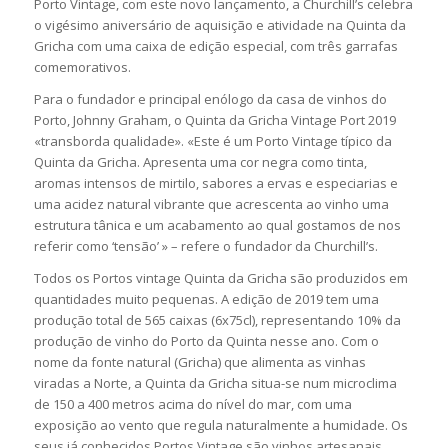
Porto Vintage, com este novo lançamento, a Churchill’s celebra
o vigésimo aniversário de aquisição e atividade na Quinta da
Gricha com uma caixa de edição especial, com três garrafas
comemorativos.
Para o fundador e principal enólogo da casa de vinhos do
Porto, Johnny Graham, o Quinta da Gricha Vintage Port 2019
«transborda qualidade». «Este é um Porto Vintage típico da
Quinta da Gricha. Apresenta uma cor negra como tinta,
aromas intensos de mirtilo, sabores a ervas e especiarias e
uma acidez natural vibrante que acrescenta ao vinho uma
estrutura tânica e um acabamento ao qual gostamos de nos
referir como ‘tensão’ » – refere o fundador da Churchill’s.
Todos os Portos vintage Quinta da Gricha são produzidos em
quantidades muito pequenas. A edição de 2019 tem uma
produção total de 565 caixas (6x75cl), representando 10% da
produção de vinho do Porto da Quinta nesse ano. Com o
nome da fonte natural (Gricha) que alimenta as vinhas
viradas a Norte, a Quinta da Gricha situa-se num microclima
de 150 a 400 metros acima do nível do mar, com uma
exposição ao vento que regula naturalmente a humidade. Os
seus já conhecidos Portos Vintage são vinhos artesanais,