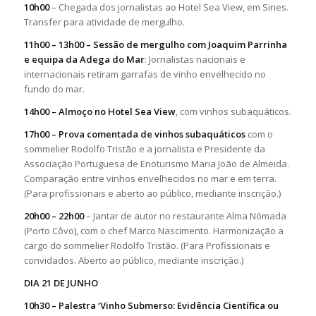
10h00
– Chegada dos jornalistas ao Hotel Sea View, em Sines.
Transfer para atividade de mergulho.
11h00 – 13h00 –
Sessão de mergulho
com Joaquim Parrinha
e equipa da Adega do Mar
: Jornalistas nacionais e
internacionais retiram garrafas de vinho envelhecido no
fundo do mar.
14h00 –
Almoço no Hotel Sea View
, com vinhos subaquáticos.
17h00 –
Prova comentada de vinhos subaquáticos
com o
sommelier Rodolfo Tristão e a jornalista e Presidente da
Associação Portuguesa de Enoturismo Maria João de Almeida.
Comparação entre vinhos envelhecidos no mar e em terra.
(Para profissionais e aberto ao público, mediante inscrição.)
20h00 – 22h00
– Jantar de autor no restaurante Alma Nómada
(Porto Côvo), com o chef Marco Nascimento. Harmonização a
cargo do sommelier Rodolfo Tristão. (Para Profissionais e
convidados. Aberto ao público, mediante inscrição.)
DIA 21 DE JUNHO
10h30 –
Palestra ‘Vinho Submerso: Evidência Científica ou