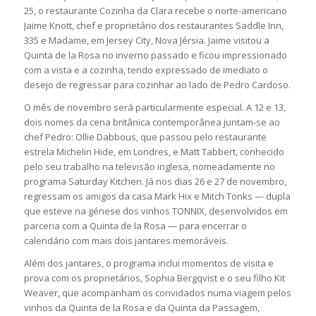
25, o restaurante Cozinha da Clara recebe o norte-americano
Jaime Knott, chef e proprietário dos restaurantes Saddle Inn,
335 e Madame, em Jersey City, Nova Jérsia. Jaime visitou a
Quinta de la Rosa no inverno passado e ficou impressionado
com a vista e a cozinha, tendo expressado de imediato o
desejo de regressar para cozinhar ao lado de Pedro Cardoso.
O mês de novembro será particularmente especial. A 12 e 13,
dois nomes da cena britânica contemporânea juntam-se ao
chef Pedro: Ollie Dabbous, que passou pelo restaurante
estrela Michelin Hide, em Londres, e Matt Tabbert, conhecido
pelo seu trabalho na televisão inglesa, nomeadamente no
programa Saturday Kitchen. Já nos dias 26 e 27 de novembro,
regressam os amigos da casa Mark Hix e Mitch Tonks — dupla
que esteve na génese dos vinhos TONNIX, desenvolvidos em
parceria com a Quinta de la Rosa — para encerrar o
calendário com mais dois jantares memoráveis.
Além dos jantares, o programa inclui momentos de visita e
prova com os proprietários, Sophia Bergqvist e o seu filho Kit
Weaver, que acompanham os convidados numa viagem pelos
vinhos da Quinta de la Rosa e da Quinta da Passagem,