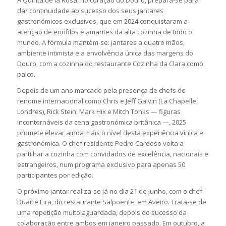
dar continuidade ao sucesso dos seus jantares
gastronómicos exclusivos, que em 2024 conquistaram a
atenção de enófilos e amantes da alta cozinha de todo o
mundo. A fórmula mantém-se: jantares a quatro mãos,
ambiente intimista e a envolvência única das margens do
Douro, com a cozinha do restaurante Cozinha da Clara como
palco.
Depois de um ano marcado pela presença de chefs de
renome internacional como Chris e Jeff Galvin (La Chapelle,
Londres), Rick Stein, Mark Hix e Mitch Tonks — figuras
incontornáveis da cena gastronómica britânica —, 2025
promete elevar ainda mais o nível desta experiência vínica e
gastronómica. O chef residente Pedro Cardoso volta a
partilhar a cozinha com convidados de excelência, nacionais e
estrangeiros, num programa exclusivo para apenas 50
participantes por edição.
O próximo jantar realiza-se já no dia 21 de junho, com o chef
Duarte Eira, do restaurante Salpoente, em Aveiro. Trata-se de
uma repetição muito aguardada, depois do sucesso da
colaboração entre ambos em janeiro passado. Em outubro, a