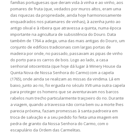
famílias portuguesas que deram vida à vinha e ao vinho, aos
pomares de fruta (que, vedados por muros altos, eram uma
das riquezas da propriedade, ainda hoje harmoniosamente
enquadrados nos patamares de vinhas), à azenha junto ao
antigo olival e à ribeira que atravessa a quinta, numa época
importante na agricultura de subsistência do Douro. Data
também de 1764 a adega, uma das mais antigas do Douro, um
conjunto de edifícios tradicionais com largas portas de
madeira por onde, no passado, passavam as pipas de vinho
do porto para os carros de bois. Logo ao lado, a casa
senhorial oitocentista (que hoje dá lugar à Winery House da
Quinta Nova de Nossa Senhora do Carmo) com a capela
(1765), onde ainda se realizam as missas da vindima. Lá em
baixo, junto ao rio, foi erguida no século XVII uma outra capela
para proteger os homens que se aventuravam nos barcos
rabelos num trecho particularmente traiçoeiro do rio. Durante
a viagem, quando a travessia não corria bem ou a morte lhes
parecia próxima, faziam promessas à santa padroeira em
troca de salvação e a seu pedido foi feita uma imagem em
pedra de granito da Nossa Senhora do Carmo, com o
escapulário da Ordem das Carmelitas.