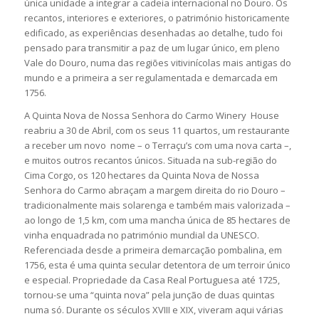
única unidade a integrar a cadeia internacional no Douro. Os
recantos, interiores e exteriores, o património historicamente
edificado, as experiências desenhadas ao detalhe, tudo foi
pensado para transmitir a paz de um lugar único, em pleno
Vale do Douro, numa das regiões vitivinícolas mais antigas do
mundo e a primeira a ser regulamentada e demarcada em
1756.
A Quinta Nova de Nossa Senhora do Carmo Winery House
reabriu a 30 de Abril, com os seus 11 quartos, um restaurante
a receber um novo nome – o Terraçu’s com uma nova carta –,
e muitos outros recantos únicos. Situada na sub-região do
Cima Corgo, os 120 hectares da Quinta Nova de Nossa
Senhora do Carmo abraçam a margem direita do rio Douro –
tradicionalmente mais solarenga e também mais valorizada –
ao longo de 1,5 km, com uma mancha única de 85 hectares de
vinha enquadrada no património mundial da UNESCO.
Referenciada desde a primeira demarcação pombalina, em
1756, esta é uma quinta secular detentora de um terroir único
e especial. Propriedade da Casa Real Portuguesa até 1725,
tornou-se uma “quinta nova” pela junção de duas quintas
numa só. Durante os séculos XVIII e XIX, viveram aqui várias