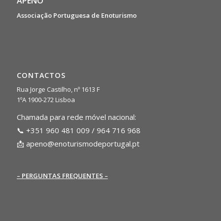
APENO
Associação Portuguesa de Enoturismo
CONTACTOS
Rua Jorge Castilho, nº 1613 F
1ºA 1900-272 Lisboa
Chamada para rede móvel nacional:
📞 +351 960 481 009 / 964 716 968
📩
apeno@enoturismodeportugal.pt
– PERGUNTAS FREQUENTES –