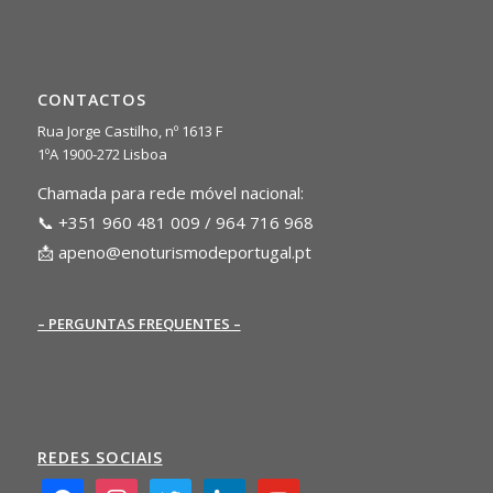
CONTACTOS
Rua Jorge Castilho, nº 1613 F
1ºA 1900-272 Lisboa
Chamada para rede móvel nacional:
📞 +351 960 481 009 / 964 716 968
📩
apeno@enoturismodeportugal.pt
– PERGUNTAS FREQUENTES –
REDES SOCIAIS
facebook2
instagram
twitter
linkedin
youtube