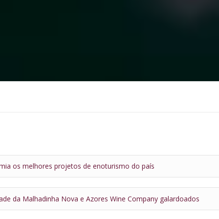
emia os melhores projetos de enoturismo do país
dade da Malhadinha Nova e Azores Wine Company galardoados