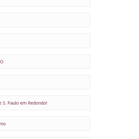
MO
e S. Paulo em Redondo!
smo