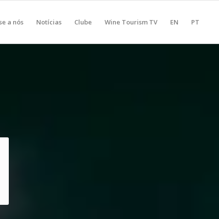
se a nós
Notícias
Clube
Wine Tourism TV
EN
PT