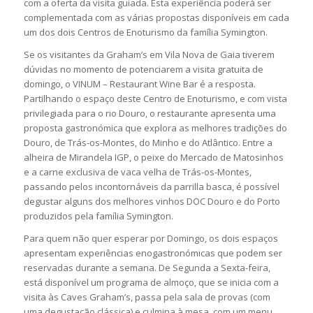
com a oferta da visita guiada. Esta experiência poderá ser
complementada com as várias propostas disponíveis em cada
um dos dois Centros de Enoturismo da família Symington.
Se os visitantes da Graham’s em Vila Nova de Gaia tiverem
dúvidas no momento de potenciarem a visita gratuita de
domingo, o VINUM – Restaurant Wine Bar é a resposta.
Partilhando o espaço deste Centro de Enoturismo, e com vista
privilegiada para o rio Douro, o restaurante apresenta uma
proposta gastronómica que explora as melhores tradições do
Douro, de Trás-os-Montes, do Minho e do Atlântico. Entre a
alheira de Mirandela IGP, o peixe do Mercado de Matosinhos
e a carne exclusiva de vaca velha de Trás-os-Montes,
passando pelos incontornáveis da parrilla basca, é possível
degustar alguns dos melhores vinhos DOC Douro e do Porto
produzidos pela família Symington.
Para quem não quer esperar por Domingo, os dois espaços
apresentam experiências enogastronómicas que podem ser
reservadas durante a semana. De Segunda a Sexta-feira,
está disponível um programa de almoço, que se inicia com a
visita às Caves Graham’s, passa pela sala de provas (com
uma degustação clássica) e culmina à mesa, com um menu