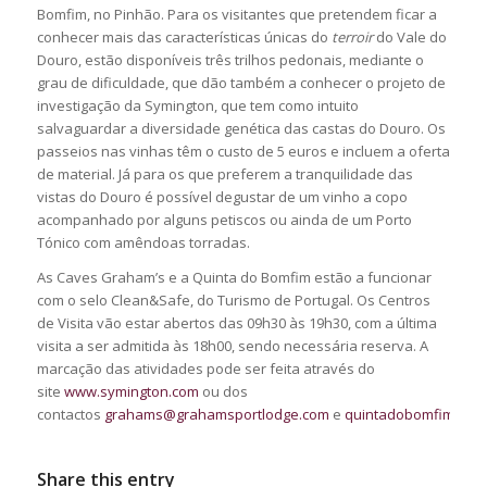
Bomfim, no Pinhão. Para os visitantes que pretendem ficar a
conhecer mais das características únicas do
terroir
do Vale do
Douro, estão disponíveis três trilhos pedonais, mediante o
grau de dificuldade, que dão também a conhecer o projeto de
investigação da Symington, que tem como intuito
salvaguardar a diversidade genética das castas do Douro. Os
passeios nas vinhas têm o custo de 5 euros e incluem a oferta
de material. Já para os que preferem a tranquilidade das
vistas do Douro é possível degustar de um vinho a copo
acompanhado por alguns petiscos ou ainda de um Porto
Tónico com amêndoas torradas.
As Caves Graham’s e a Quinta do Bomfim estão a funcionar
com o selo Clean&Safe, do Turismo de Portugal. Os Centros
de Visita vão estar abertos das 09h30 às 19h30, com a última
visita a ser admitida às 18h00, sendo necessária reserva. A
marcação das atividades pode ser feita através do
site
www.symington.com
ou dos
contactos
grahams@grahamsportlodge.com
e
quintadobomfim@sym
Share this entry