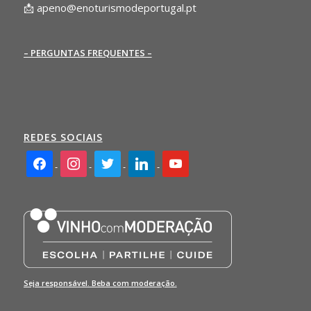
📩
apeno@enoturismodeportugal.pt
– PERGUNTAS FREQUENTES –
REDES SOCIAIS
facebook2
instagram
twitter
linkedin
youtube
Seja responsável. Beba com moderação.