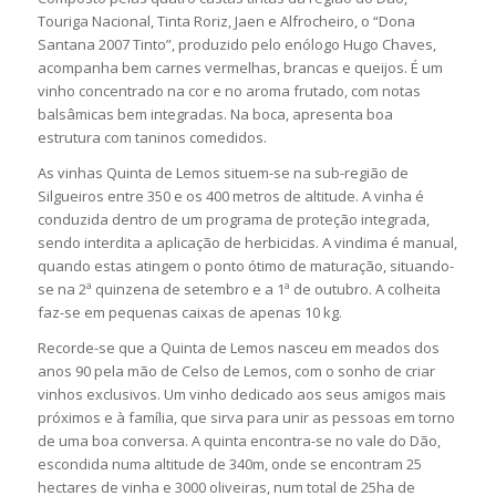
Touriga Nacional, Tinta Roriz, Jaen e Alfrocheiro, o “Dona
Santana 2007 Tinto”, produzido pelo enólogo Hugo Chaves,
acompanha bem carnes vermelhas, brancas e queijos. É um
vinho concentrado na cor e no aroma frutado, com notas
balsâmicas bem integradas. Na boca, apresenta boa
estrutura com taninos comedidos.
As vinhas Quinta de Lemos situem-se na sub-região de
Silgueiros entre 350 e os 400 metros de altitude. A vinha é
conduzida dentro de um programa de proteção integrada,
sendo interdita a aplicação de herbicidas. A vindima é manual,
quando estas atingem o ponto ótimo de maturação, situando-
se na 2ª quinzena de setembro e a 1ª de outubro. A colheita
faz-se em pequenas caixas de apenas 10 kg.
Recorde-se que a Quinta de Lemos nasceu em meados dos
anos 90 pela mão de Celso de Lemos, com o sonho de criar
vinhos exclusivos. Um vinho dedicado aos seus amigos mais
próximos e à família, que sirva para unir as pessoas em torno
de uma boa conversa. A quinta encontra-se no vale do Dão,
escondida numa altitude de 340m, onde se encontram 25
hectares de vinha e 3000 oliveiras, num total de 25ha de