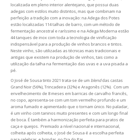
localizada em pleno interior alentejano, que possui duas
adegas com estilos muito distintos, mas que combinam na
perfeição a tradição com a inovação: na Adega dos Potes
estão localizadas 114 talhas de barro, com um método de
fermentação ancestral e raríssimo e na Adega Moderna estão
44 tanques de inox com toda a tecnologia de vinificação
indispensável para a produção de vinhos brancos e tintos.
Neste vinho, são utilizadas as técnicas mais tradicionais e
antigas que existem na produção de vinhos, tais como a
utilização da talha na fermentação das uvas e a uva pisada a
pé.
O José de Sousa tinto 2021 trata-se de um
blend
das castas
Grand Noir (56%), Trincadeira (32%) e Aragonês (12%). Com um
envelhecimento de 8 meses em barricas de carvalho francês,
no copo, apresenta-se com um tom vermelho profundo e um
aroma fumado e apimentado que o tornam único. No paladar,
é um vinho com taninos muito presentes e com um longo final
de boca. É também a harmonização perfeita para pratos de
caça e queijos. Premiado a nível nacional e internacional,
colheita após colheita, o José de Sousa é a escolha perfeita
para celebrar, e brindar, no Dia do Pai.