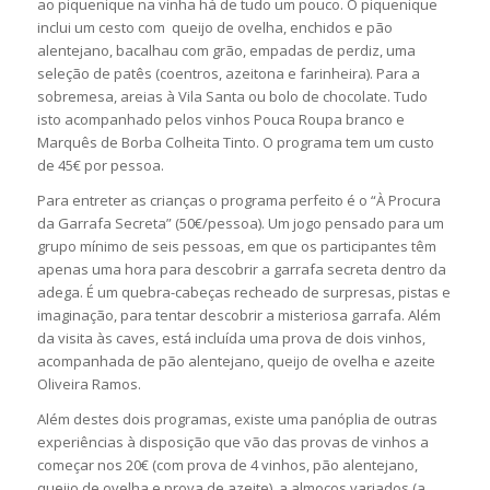
ao piquenique na vinha há de tudo um pouco. O piquenique
inclui um cesto com queijo de ovelha, enchidos e pão
alentejano, bacalhau com grão, empadas de perdiz, uma
seleção de patês (coentros, azeitona e farinheira). Para a
sobremesa, areias à Vila Santa ou bolo de chocolate. Tudo
isto acompanhado pelos vinhos Pouca Roupa branco e
Marquês de Borba Colheita Tinto. O programa tem um custo
de 45€ por pessoa.
Para entreter as crianças o programa perfeito é o “À Procura
da Garrafa Secreta” (50€/pessoa). Um jogo pensado para um
grupo mínimo de seis pessoas, em que os participantes têm
apenas uma hora para descobrir a garrafa secreta dentro da
adega. É um quebra-cabeças recheado de surpresas, pistas e
imaginação, para tentar descobrir a misteriosa garrafa. Além
da visita às caves, está incluída uma prova de dois vinhos,
acompanhada de pão alentejano, queijo de ovelha e azeite
Oliveira Ramos.
Além destes dois programas, existe uma panóplia de outras
experiências à disposição que vão das provas de vinhos a
começar nos 20€ (com prova de 4 vinhos, pão alentejano,
queijo de ovelha e prova de azeite), a almoços variados (a