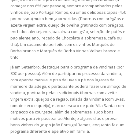
começar nos 65€ por pessoa), sempre acompanhados pelos
vinhos de João Portugal Ramos, ou umas deliciosas tapas (45€
por pessoa) muito bem guarnecidas (Tibornas com orégãos e
azeite virgem extra, queijo de ovelha gratinado com orégãos,
enchidos alentejanos, bacalhau com grão, seleção de patês e
pão alentejano, Pecado de Chocolate à sobremesa, café ou
chá). Um casamento perfeito com os vinhos Marquês de
Borba branco e Marquês de Borba Vinhas Velhas branco e
tinto.
Já em Setembro, destaque para o programa de vindimas (por
80€ por pessoa). Além de participar no processo da vindima,
com apanha manual e pisa de uvas a pé nos lagares de
mármore da adega, o participante poderá fazer um almoço de
vindima, pontuado pelas tradicionais tibornas com azeite
virgem extra, queijos da região, salada da vindima (com uvas,
tomate seco e queijo), e arroz escuro de pato ‘Vila Santa’ com
carpaccio de courgette, além de sobremesa. Tudo bons
motivos para vir passear ao Alentejo alguns dias e provar
bons vinhos do grupo João Portugal Ramos, enquanto faz um
programa diferente e apelativo em família.