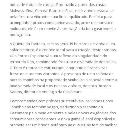
notas de frutos de caroço. Produzido a partir das castas
Malvasia Fina, Cerceal Branco e Bical, este vinho destaca-se
pela frescura vibrante e um final equilibrado. Perfeito para
acompanhar pratos como peixe assado, arroz de marisco e
moluscos, ele é um convite à apreciação da boa gastronomia
portuguesa.
A Quinta da Fontalta, com os seus 15 hectares de vinha e um
solar histórico, é o cenário ideal para a criação destes vinhos.
«Os Porcos Espinho são um reflexo da singularidade do
terroir do Dão, combinando frescura e diversidade dos solos.
O Tinto é robusto e estruturado, enquanto o Branco traz
frescura e aromas vibrantes. A presença de uma colónia de
porcos espinhos na propriedade simboliza a conexão entre a
biodiversidade local e os nossos vinhos», destaca Ricardo
Santos, diretor de enologia da Cas’Amaro.
Comprometidos com práticas sustentáveis, os vinhos Porco
Espinho são também vegan, traduzindo o respeito da
Cas’Amaro pelo meio ambiente e pelas novas exigências dos
consumidores conscientes. A nova gama já está disponível e
promete ser um brinde autêntico ao que o Dão tem de melhor.