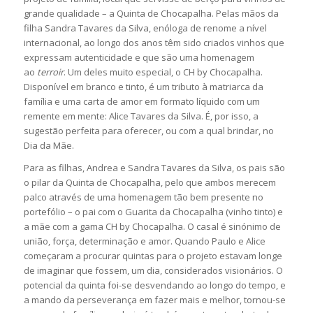
grande qualidade – a Quinta de Chocapalha. Pelas mãos da
filha Sandra Tavares da Silva, enóloga de renome a nível
internacional, ao longo dos anos têm sido criados vinhos que
expressam autenticidade e que são uma homenagem
ao
terroir
. Um deles muito especial, o CH by Chocapalha.
Disponível em branco e tinto, é um tributo à matriarca da
família e uma carta de amor em formato líquido com um
remente em mente: Alice Tavares da Silva. É, por isso, a
sugestão perfeita para oferecer, ou com a qual brindar, no
Dia da Mãe.
Para as filhas, Andrea e Sandra Tavares da Silva, os pais são
o pilar da Quinta de Chocapalha, pelo que ambos merecem
palco através de uma homenagem tão bem presente no
portefólio – o pai com o Guarita da Chocapalha (vinho tinto) e
a mãe com a gama CH by Chocapalha. O casal é sinónimo de
união, força, determinação e amor. Quando Paulo e Alice
começaram a procurar quintas para o projeto estavam longe
de imaginar que fossem, um dia, considerados visionários. O
potencial da quinta foi-se desvendando ao longo do tempo, e
a mando da perseverança em fazer mais e melhor, tornou-se