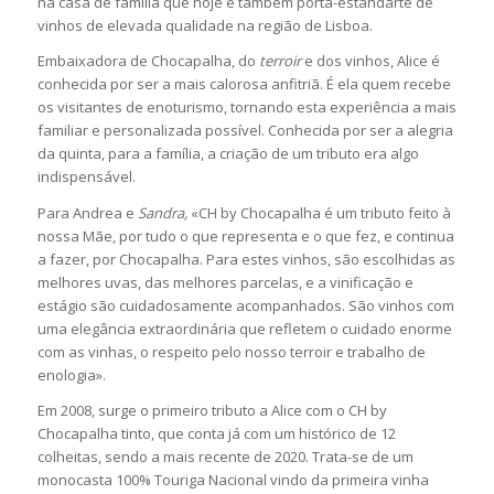
na casa de família que hoje é também porta-estandarte de
vinhos de elevada qualidade na região de Lisboa.
Embaixadora de Chocapalha, do
terroir
e dos vinhos, Alice é
conhecida por ser a mais calorosa anfitriã. É ela quem recebe
os visitantes de enoturismo, tornando esta experiência a mais
familiar e personalizada possível. Conhecida por ser a alegria
da quinta, para a família, a criação de um tributo era algo
indispensável.
Para Andrea e
Sandra,
«CH by Chocapalha é um tributo feito à
nossa Mãe, por tudo o que representa e o que fez, e continua
a fazer, por Chocapalha. Para estes vinhos, são escolhidas as
melhores uvas, das melhores parcelas, e a vinificação e
estágio são cuidadosamente acompanhados. São vinhos com
uma elegância extraordinária que refletem o cuidado enorme
com as vinhas, o respeito pelo nosso terroir e trabalho de
enologia».
Em 2008, surge o primeiro tributo a Alice com o CH by
Chocapalha tinto, que conta já com um histórico de 12
colheitas, sendo a mais recente de 2020. Trata-se de um
monocasta 100% Touriga Nacional vindo da primeira vinha