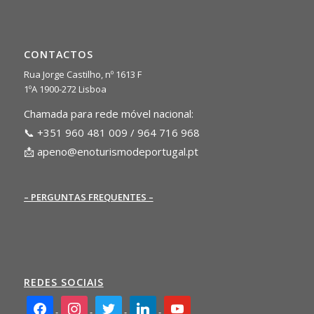
CONTACTOS
Rua Jorge Castilho, nº 1613 F
1ºA 1900-272 Lisboa
Chamada para rede móvel nacional:
📞 +351 960 481 009 / 964 716 968
📩
apeno@enoturismodeportugal.pt
– PERGUNTAS FREQUENTES –
REDES SOCIAIS
facebook2
instagram
twitter
linkedin
youtube