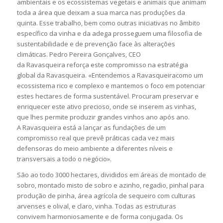
ambientais e os ecossistemas vegetais e animais que animam
toda a área que deixam a sua marca nas produções da
quinta. Esse trabalho, bem como outras iniciativas no âmbito
específico da vinha e da adega prosseguem uma filosofia de
sustentabilidade e de prevenção face às alterações
climáticas. Pedro Pereira Gonçalves, CEO
da Ravasqueira reforça este compromisso na estratégia
global da Ravasqueira. «Entendemos a Ravasqueiracomo um
ecossistema rico e complexo e mantemos o foco em potenciar
estes hectares de forma sustentável. Procuram preservar e
enriquecer este ativo precioso, onde se inserem as vinhas,
que lhes permite produzir grandes vinhos ano após ano.
A Ravasqueira está a lançar as fundações de um
compromisso real que prevê práticas cada vez mais
defensoras do meio ambiente a diferentes níveis e
transversais a todo o negócio».
São ao todo 3000 hectares, divididos em áreas de montado de
sobro, montado misto de sobro e azinho, regadio, pinhal para
produção de pinha, área agrícola de sequeiro com culturas
arvenses e olival, e claro, vinha. Todas as estruturas
convivem harmoniosamente e de forma conjugada. Os