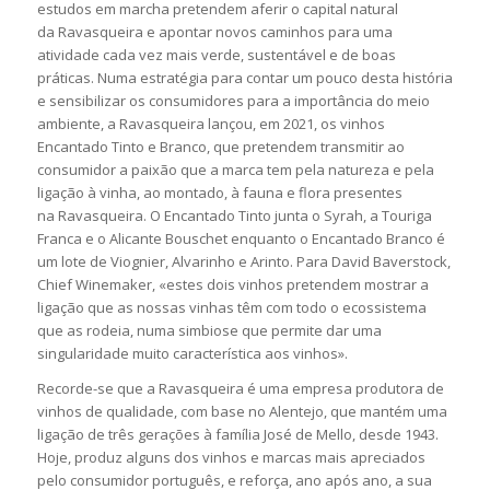
estudos em marcha pretendem aferir o capital natural
da Ravasqueira e apontar novos caminhos para uma
atividade cada vez mais verde, sustentável e de boas
práticas. Numa estratégia para contar um pouco desta história
e sensibilizar os consumidores para a importância do meio
ambiente, a Ravasqueira lançou, em 2021, os vinhos
Encantado Tinto e Branco, que pretendem transmitir ao
consumidor a paixão que a marca tem pela natureza e pela
ligação à vinha, ao montado, à fauna e flora presentes
na Ravasqueira. O Encantado Tinto junta o Syrah, a Touriga
Franca e o Alicante Bouschet enquanto o Encantado Branco é
um lote de Viognier, Alvarinho e Arinto. Para David Baverstock,
Chief Winemaker, «estes dois vinhos pretendem mostrar a
ligação que as nossas vinhas têm com todo o ecossistema
que as rodeia, numa simbiose que permite dar uma
singularidade muito característica aos vinhos».
Recorde-se que a Ravasqueira é uma empresa produtora de
vinhos de qualidade, com base no Alentejo, que mantém uma
ligação de três gerações à família José de Mello, desde 1943.
Hoje, produz alguns dos vinhos e marcas mais apreciados
pelo consumidor português, e reforça, ano após ano, a sua