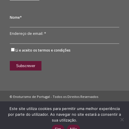
Nome*
Endereço de email: *
Li e aceito os
termos e condições
© Enoturismo de Portugal - Todos os Direitos Reservados
Política de Privacidade
Este site utiliza cookies para permitir uma melhor experiência
por parte do utilizador. Ao navegar no site estará a consentir a
sua utilização.
Sim
Não