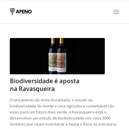
Biodiversidade é aposta
na Ravasqueira
O lançamento do vinho Encantado, o estudo da
biodiversidade do monte e uma agricultura sustentável são
eixos para um futuro mais verde. A Ravasqueira está a
desenvolver um estudo de biodiversidade nos seus 3000
hectares que visam inventariar a fauna e flora, as estruturas