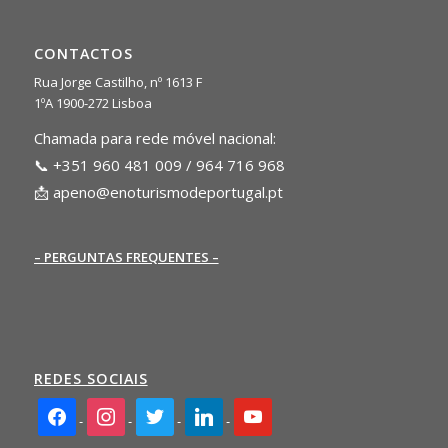
CONTACTOS
Rua Jorge Castilho, nº 1613 F
1ºA 1900-272 Lisboa
Chamada para rede móvel nacional:
📞 +351 960 481 009 / 964 716 968
📩
apeno@enoturismodeportugal.pt
– PERGUNTAS FREQUENTES –
REDES SOCIAIS
facebook2
instagram
twitter
linkedin
youtube