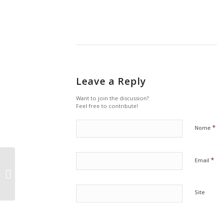
Leave a Reply
Want to join the discussion?
Feel free to contribute!
*
Nome
Rota dos Vinhos do
*
Email
Alentejo desafia a
descobrir o mundo
dos espumantes
Site