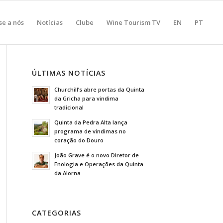
se a nós
Notícias
Clube
Wine Tourism TV
EN
PT
ÚLTIMAS NOTÍCIAS
Churchill’s abre portas da Quinta
da Gricha para vindima
tradicional
Quinta da Pedra Alta lança
programa de vindimas no
coração do Douro
João Grave é o novo Diretor de
Enologia e Operações da Quinta
da Alorna
CATEGORIAS