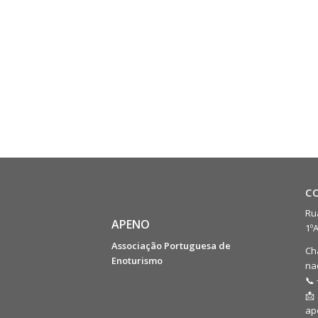
C
Rua
APENO
1º
Associação Portuguesa de
Ch
Enoturismo
na
📞 
📩
ap