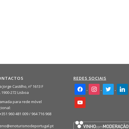
ONTACTOS
REDES SOCIAIS
facebook2
instagram
twitter
linkedi
 Jorge Castilho, nº 1613 F
A 1900-272 Lisboa
youtube
amada para rede móvel
cional:
+351 960 481 009 / 964 716 968
eno@enoturismodeportugal.pt