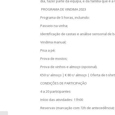
dia, fazer parte da equipa, e da família que é a
PROGRAMA DE VINDIMA 2023
Programa de 5 horas, incluindo:
Passeio na vinha;
Identificação de castas e análise sensorial de 
Vindima manual;
Pisa a pé;
Prova de mostos;
Prova de vinhos e almoço (opcional).
€50 s/ almoço | € 80 c/ almoço | Oferta de t-shi
CONDIÇÕES DE PARTICIPAÇÃO
4 a 20 participantes
Início das atividades: 11h00
Reservas (marcação com 72h de antecedência)