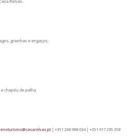
 Casa Relvas.
bagos, grainhas e engaços;
rt e chapéu de palha
:
enoturismo@casarelvas.pt
| +351 266 988 034 | +351 917 295 358