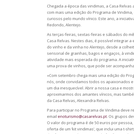
Chegada a época das vindimas, a Casa Relvas a
com mais uma edição do Programa de Vindima,
curiosos pelo mundo vínico. Este ano, a iniciat
Redondo, Alentejo.
As terças-feiras, sextas-feiras e sábados do 
Casa Relvas. Nestes dias, é possível integrar a
do vinho e da vinha no Alentejo, desde a colhei
sensorial de grainhas, bagos e engaços, à vindi
atividade mais esperada do programa. A inicia
uma prova de vinhos, que pode ser acompanhad
«Com setembro chega mais uma edição do Prog
nós, onde convidamos todos os apaixonados e 
um dia inesquecível. Abrir a nossa casa e mos
aproximarmos dos amantes vínicos, mas também 
da Casa Relvas, Alexandra Relvas.
Para participar no Programa de Vindima deve r
email
enoturismo@casarelvas.pt
. Os grupos de
O valor do programa é de 50 euros por pessoa, 
oferta de um ‘kit vindimas’, que inclui uma t-sh