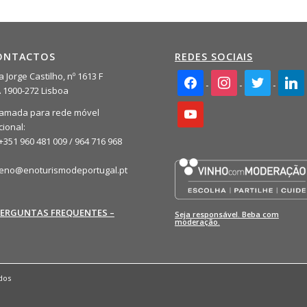
ONTACTOS
REDES SOCIAIS
facebook2
instagram
twitter
linkedi
 Jorge Castilho, nº 1613 F
A 1900-272 Lisboa
youtube
amada para rede móvel
cional:
+351 960 481 009 / 964 716 968
eno@enoturismodeportugal.pt
PERGUNTAS FREQUENTES –
Seja responsável. Beba com
moderação.
dos