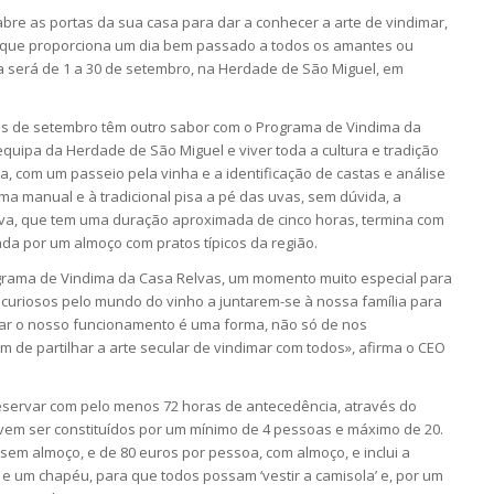
bre as portas da sua casa para dar a conhecer a arte de vindimar,
 que proporciona um dia bem passado a todos os amantes ou
iva será de 1 a 30 de setembro, na Herdade de São Miguel, em
mês de setembro têm outro sabor com o Programa de Vindima da
 equipa da Herdade de São Miguel e viver toda a cultura e tradição
ta, com um passeio pela vinha e a identificação de castas e análise
ma manual e à tradicional pisa a pé das uvas, sem dúvida, a
tiva, que tem uma duração aproximada de cinco horas, termina com
a por um almoço com pratos típicos da região.
rama de Vindima da Casa Relvas, um momento muito especial para
curiosos pelo mundo do vinho a juntarem-se à nossa família para
trar o nosso funcionamento é uma forma, não só de nos
de partilhar a arte secular de vindimar com todos», afirma o CEO
eservar com pelo menos 72 horas de antecedência, através do
vem ser constituídos por um mínimo de 4 pessoas e máximo de 20.
sem almoço, e de 80 euros por pessoa, com almoço, e inclui a
irt e um chapéu, para que todos possam ‘vestir a camisola’ e, por um