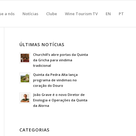
se a nós
Notícias
Clube
Wine Tourism TV
EN
PT
ÚLTIMAS NOTÍCIAS
Churchill’s abre portas da Quinta
da Gricha para vindima
tradicional
Quinta da Pedra Alta lança
programa de vindimas no
coração do Douro
João Grave é o novo Diretor de
Enologia e Operações da Quinta
da Alorna
CATEGORIAS