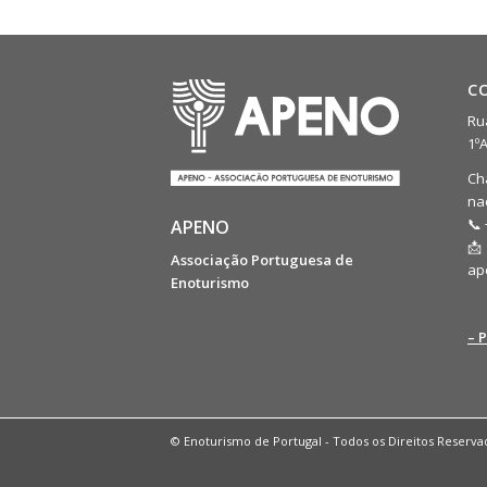
C
Rua
1º
Ch
na
📞 
APENO
📩
Associação Portuguesa de
ap
Enoturismo
– 
© Enoturismo de Portugal - Todos os Direitos Reserva