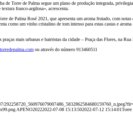
a de Torre de Palma segue um plano de produção integrada, privilegiand
textura franco-argilosa», acrescenta.
orre de Palma Rosé 2021, que apresenta um aroma frutado, com notas de
enta como um vinho cristalino de tom intenso para estas castas e arom
s praças mais urbanas e bairristas da cidade – Praça das Flores, na Rua
torredepalma.com
ou através do número 913460511
2022/07/292258720_560976079007486_5832862584680159760_n.jpeg?f
0x99.png
APENO2022
2022-07-08 15:13:50
2022-07-12 15:14:01
Torre