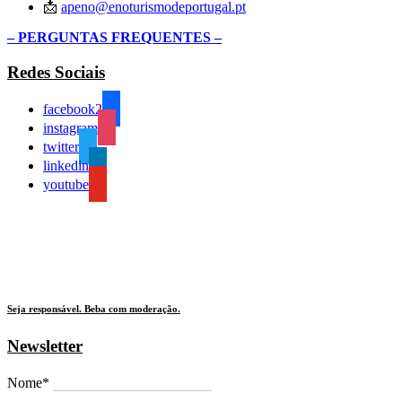
📩
apeno@enoturismodeportugal.pt
– PERGUNTAS FREQUENTES –
Redes Sociais
facebook2
instagram
twitter
linkedin
youtube
Seja responsável. Beba com moderação.
Newsletter
Nome*