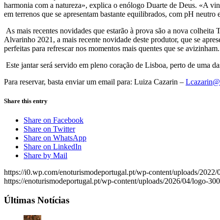
harmonia com a natureza», explica o enólogo Duarte de Deus. «A vinh
em terrenos que se apresentam bastante equilibrados, com pH neutro e 
As mais recentes novidades que estarão à prova são a nova colheita T
Alvarinho 2021, a mais recente novidade deste produtor, que se apres
perfeitas para refrescar nos momentos mais quentes que se avizinham.
Este jantar será servido em pleno coração de Lisboa, perto de uma da
Para reservar, basta enviar um email para: Luiza Cazarin –
Lcazarin@
Share this entry
Share on Facebook
Share on Twitter
Share on WhatsApp
Share on LinkedIn
Share by Mail
https://i0.wp.com/enoturismodeportugal.pt/wp-content/uploads/
https://enoturismodeportugal.pt/wp-content/uploads/2026/04/logo-30
Últimas Notícias