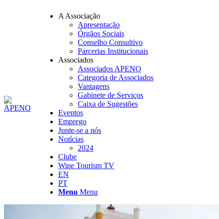
A Associação
Apresentação
Órgãos Sociais
Conselho Consultivo
Parcerias Institucionais
Associados
Associados APENO
Categoria de Associados
Vantagens
Gabinete de Serviços
Caixa de Sugestões
Eventos
Emprego
Junte-se a nós
Notícias
2024
Clube
Wine Tourism TV
EN
PT
Menu
Menu