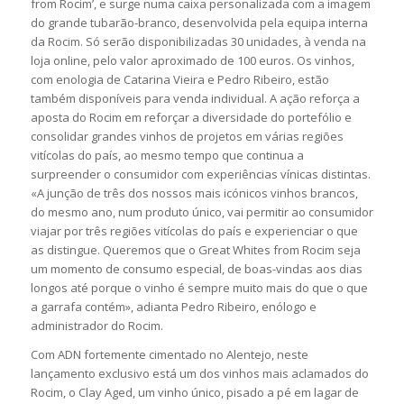
from Rocim’, e surge numa caixa personalizada com a imagem
do grande tubarão-branco, desenvolvida pela equipa interna
da Rocim. Só serão disponibilizadas 30 unidades, à venda na
loja online, pelo valor aproximado de 100 euros. Os vinhos,
com enologia de Catarina Vieira e Pedro Ribeiro, estão
também disponíveis para venda individual. A ação reforça a
aposta do Rocim em reforçar a diversidade do portefólio e
consolidar grandes vinhos de projetos em várias regiões
vitícolas do país, ao mesmo tempo que continua a
surpreender o consumidor com experiências vínicas distintas.
«A junção de três dos nossos mais icónicos vinhos brancos,
do mesmo ano, num produto único, vai permitir ao consumidor
viajar por três regiões vitícolas do país e experienciar o que
as distingue. Queremos que o Great Whites from Rocim seja
um momento de consumo especial, de boas-vindas aos dias
longos até porque o vinho é sempre muito mais do que o que
a garrafa contém», adianta Pedro Ribeiro, enólogo e
administrador do Rocim.
Com ADN fortemente cimentado no Alentejo, neste
lançamento exclusivo está um dos vinhos mais aclamados do
Rocim, o Clay Aged, um vinho único, pisado a pé em lagar de