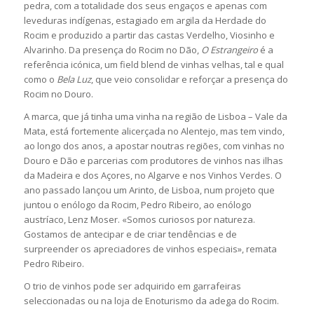
pedra, com a totalidade dos seus engaços e apenas com
leveduras indígenas, estagiado em argila da Herdade do
Rocim e produzido a partir das castas Verdelho, Viosinho e
Alvarinho. Da presença do Rocim no Dão,
O Estrangeiro
é a
referência icónica, um field blend de vinhas velhas, tal e qual
como o
Bela Luz
, que veio consolidar e reforçar a presença do
Rocim no Douro.
A marca, que já tinha uma vinha na região de Lisboa – Vale da
Mata, está fortemente alicerçada no Alentejo, mas tem vindo,
ao longo dos anos, a apostar noutras regiões, com vinhas no
Douro e Dão e parcerias com produtores de vinhos nas ilhas
da Madeira e dos Açores, no Algarve e nos Vinhos Verdes. O
ano passado lançou um Arinto, de Lisboa, num projeto que
juntou o enólogo da Rocim, Pedro Ribeiro, ao enólogo
austríaco, Lenz Moser. «Somos curiosos por natureza.
Gostamos de antecipar e de criar tendências e de
surpreender os apreciadores de vinhos especiais», remata
Pedro Ribeiro.
O trio de vinhos pode ser adquirido em garrafeiras
seleccionadas ou na loja de Enoturismo da adega do Rocim.