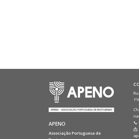
C
Rua
1º
Ch
na
📞 
APENO
📩
Associação Portuguesa de
ap