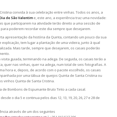
Cristina convida à sua celebração entre vinhas. Todos os anos, a
Dia de São Valentim
e, este ano, a experiência traz uma novidade:
is que participarem na atividade terão direito a uma sessão de
s para poderem recordar este dia sempre que desejarem.
rta apresentação da história da Quinta, contando um pouco da sua
 explicação, tem lugar a plantação de uma videira, junto à qual
izada. Mais tarde, sempre que desejarem, os casais poderão
mento.
visita guiada, terminando na adega. De seguida, os casais terão a
, quer nas vinhas, quer na adega, num total de seis fotografias. A
a hora e, depois, de acordo com o pacote escolhido, os casais
panhada por uma tábua de queijos Quinta de Santa Cristina ou
s vinhos Quinta de Santa Cristina.
xa de Bombons de Espumante Bruto Tinto a cada casal.
esde o dia 5 e continua pelos dias 12, 13, 19, 20, 26, 27 e 28 de
ncia através de um dos seguintes
mo@quintadesantacristina.pt
| +351 912 527 396