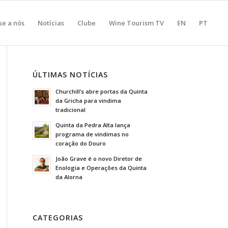
se a nós
Notícias
Clube
Wine Tourism TV
EN
PT
ÚLTIMAS NOTÍCIAS
Churchill’s abre portas da Quinta
da Gricha para vindima
tradicional
Quinta da Pedra Alta lança
programa de vindimas no
coração do Douro
João Grave é o novo Diretor de
Enologia e Operações da Quinta
da Alorna
CATEGORIAS