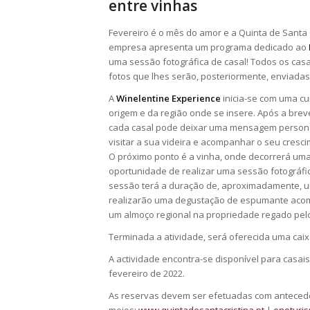
entre vinhas
Fevereiro é o mês do amor e a Quinta de Santa 
empresa apresenta um programa dedicado ao
uma sessão fotográfica de casal! Todos os casa
fotos que lhes serão, posteriormente, enviada
A
Winelentine Experience
inicia-se com uma cu
origem e da região onde se insere. Após a breve
cada casal pode deixar uma mensagem personal
visitar a sua videira e acompanhar o seu cresci
O próximo ponto é a vinha, onde decorrerá uma 
oportunidade de realizar uma sessão fotográfica
sessão terá a duração de, aproximadamente, um
realizarão uma degustação de espumante acom
um almoço regional na propriedade regado pelo
Terminada a atividade, será oferecida uma cai
A actividade encontra-se disponível para casais d
fevereiro de 2022.
As reservas devem ser efetuadas com antecedê
meios:
www.quintadesantacristina.pt
|
enoturis