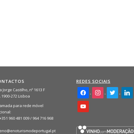
ONTACTOS
REDES SOCIAIS
facebook2
instagram
twitter
linkedi
 Jorge Castilho, nº 1613 F
A 1900-272 Lisboa
youtube
amada para rede móvel
cional:
+351 960 481 009 / 964 716 968
eno@enoturismodeportugal.pt