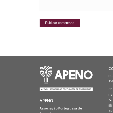
C
Rua
1º
Ch
na
📞 
APENO
📩
Associação Portuguesa de
ap