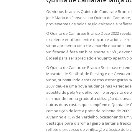
Quinta de Camarate lança doi
Os vinhos brancos Quinta de Camarate Branco 
José Maria da Fonseca, na Quinta de Camarate, l
provenientes de solos argilo-calcários e reflete
O Quinta de Camarate Branco Doce 2022 revela 
excelente equilíbrio entre doçura e acidez, e re
vinho apresenta uma cor amarelo dourado, um 
vinificação é feita em bica aberta a 16ºC, dev
É ideal para ser apreciado enquanto aperitiv
O Quinta de Camarate Branco Seco nasceu em 19
Moscatel de Setúbal, de Riesling e de Gewurzt
vinho, substituindo estas castas estrangeiras p
2007 deu-se uma nova mudança nas variedades c
substituído pelo Verdelho, com o propósito de 
diminuir de forma gradual a utilização das uva
outras duas castas que compõem o Quinta de C
composição do lote a partir da colheita de 200
Alvarinho e 15% de Verdelho, ocasionando um v
destaque para o aroma ligeiro a lantana fresco 
reflete o processo de vinificação clássico de