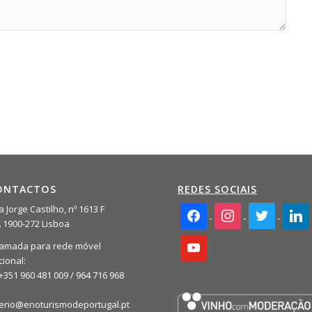
ONTACTOS
REDES SOCIAIS
facebook2
instagram
twitter
linkedi
 Jorge Castilho, nº 1613 F
A 1900-272 Lisboa
youtube
amada para rede móvel
cional:
+351 960 481 009 / 964 716 968
eno@enoturismodeportugal.pt