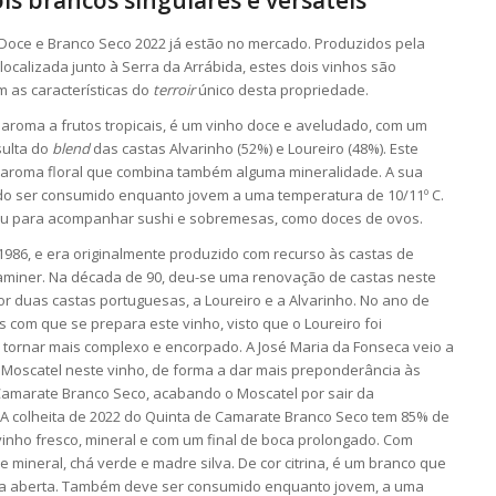
s brancos singulares e versáteis
Doce e Branco Seco 2022 já estão no mercado. Produzidos pela
ocalizada junto à Serra da Arrábida, estes dois vinhos são
m as características do
terroir
único desta propriedade.
aroma a frutos tropicais, é um vinho doce e aveludado, com um
sulta do
blend
das castas Alvarinho (52%) e Loureiro (48%). Este
aroma floral que combina também alguma mineralidade. A sua
endo ser consumido enquanto jovem a uma temperatura de 10/11º C.
o ou para acompanhar sushi e sobremesas, como doces de ovos.
86, e era originalmente produzido com recurso às castas de
raminer. Na década de 90, deu-se uma renovação de castas neste
or duas castas portuguesas, a Loureiro e a Alvarinho. No ano de
om que se prepara este vinho, visto que o Loureiro foi
o tornar mais complexo e encorpado. A José Maria da Fonseca veio a
s Moscatel neste vinho, de forma a dar mais preponderância às
amarate Branco Seco, acabando o Moscatel por sair da
9. A colheita de 2022 do Quinta de Camarate Branco Seco tem 85% de
inho fresco, mineral e com um final de boca prolongado. Com
e mineral, chá verde e madre silva. De cor citrina, é um branco que
 bica aberta. Também deve ser consumido enquanto jovem, a uma