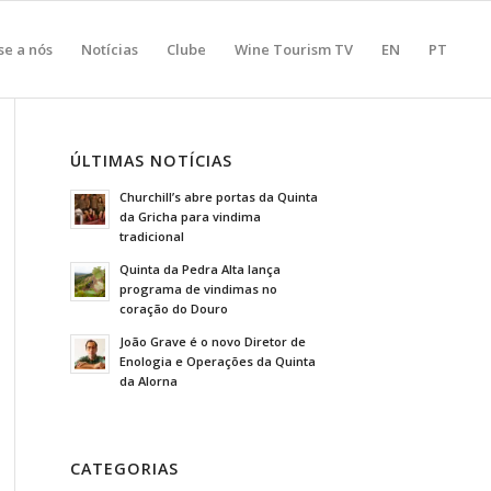
se a nós
Notícias
Clube
Wine Tourism TV
EN
PT
ÚLTIMAS NOTÍCIAS
Churchill’s abre portas da Quinta
da Gricha para vindima
tradicional
Quinta da Pedra Alta lança
programa de vindimas no
coração do Douro
João Grave é o novo Diretor de
Enologia e Operações da Quinta
da Alorna
CATEGORIAS