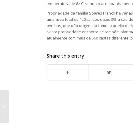
temperatura de 8.º C, sendo o acompanhamento 
Propriedade da família Soares Franco há vária
uma área total de 120ha, dos quais 39ha são de
ovelhas, que dão origem ao famoso queijo de A
Nesta propriedade encontra-se também plantad
atualmente com mais de 560 castas diferente, 
Share this entry
Quinta do Pôpa com
novas colheitas de
Vinhos de Parcela