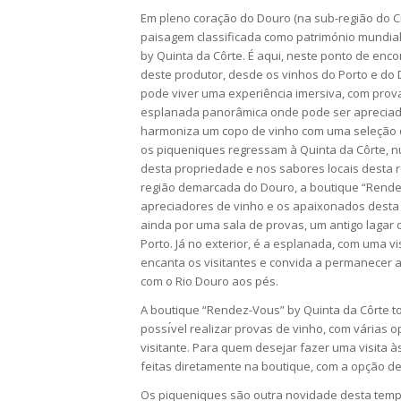
Em pleno coração do Douro (na sub-região do Ci
paisagem classificada como património mundia
by Quinta da Côrte. É aqui, neste ponto de enco
deste produtor, desde os vinhos do Porto e do
pode viver uma experiência imersiva, com prova
esplanada panorâmica onde pode ser apreciado
harmoniza um copo de vinho com uma seleção de
os piqueniques regressam à Quinta da Côrte, nu
desta propriedade e nos sabores locais desta r
região demarcada do Douro, a boutique “Rend
apreciadores de vinho e os apaixonados desta p
ainda por uma sala de provas, um antigo lagar 
Porto. Já no exterior, é a esplanada, com uma v
encanta os visitantes e convida a permanecer a
com o Rio Douro aos pés.
A boutique “Rendez-Vous” by Quinta da Côrte t
possı́vel realizar provas de vinho, com várias 
visitante. Para quem desejar fazer uma visita 
feitas diretamente na boutique, com a opção de
Os piqueniques são outra novidade desta tempo