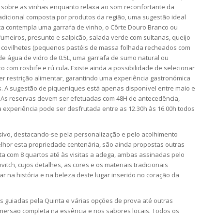
sta sobre as vinhas enquanto relaxa ao som reconfortante da
adicional composta por produtos da região, uma sugestão ideal
a contempla uma garrafa de vinho, o Côrte Douro Branco ou
umeiros, presunto e salpicão, salada verde com sultanas, queijo
ais covilhetes (pequenos pastéis de massa folhada recheados com
 de água de vidro de 0.5L, uma garrafa de sumo natural ou
o com rosbife e rú cula. Existe ainda a possibilidade de selecionar
r restrição alimentar, garantindo uma experiência gastronómica
es. A sugestão de piqueniques está apenas disponı́vel entre maio e
. As reservas devem ser efetuadas com 48H de antecedência,
 experiência pode ser desfrutada entre as 12.30h às 16.00h todos
sivo, destacando-se pela personalização e pelo acolhimento
lhor esta propriedade centenária, são ainda propostas outras
ta com 8 quartos até às visitas a adega, ambas assinadas pelo
vitch, cujos detalhes, as cores e os materiais tradicionais
 na história e na beleza deste lugar inserido no coração da
s guiadas pela Quinta e várias opções de prova até outras
mersão completa na essência e nos sabores locais. Todos os