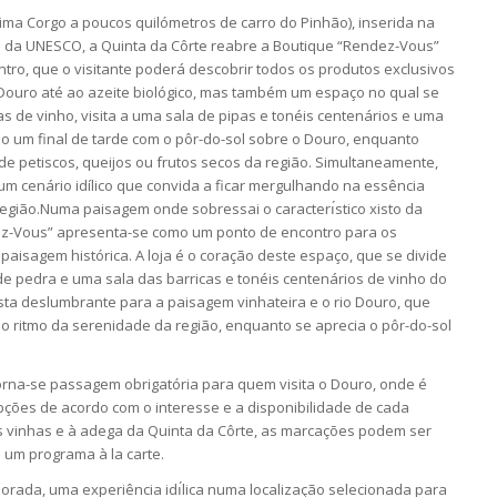
ma Corgo a poucos quilómetros de carro do Pinhão), inserida na
l da UNESCO, a Quinta da Côrte reabre a Boutique “Rendez-Vous”
ntro, que o visitante poderá descobrir todos os produtos exclusivos
 Douro até ao azeite biológico, mas também um espaço no qual se
s de vinho, visita a uma sala de pipas e tonéis centenários e uma
 um final de tarde com o pôr-do-sol sobre o Douro, enquanto
 petiscos, queijos ou frutos secos da região. Simultaneamente,
m cenário idílico que convida a ficar mergulhando na essência
egião.Numa paisagem onde sobressai o caracterı́stico xisto da
ez-Vous” apresenta-se como um ponto de encontro para os
aisagem histórica. A loja é o coração deste espaço, que se divide
de pedra e uma sala das barricas e tonéis centenários de vinho do
ista deslumbrante para a paisagem vinhateira e o rio Douro, que
o ritmo da serenidade da região, enquanto se aprecia o pôr-do-sol
orna-se passagem obrigatória para quem visita o Douro, onde é
opções de acordo com o interesse e a disponibilidade de cada
às vinhas e à adega da Quinta da Côrte, as marcações podem ser
 um programa à la carte.
rada, uma experiência idı́lica numa localização selecionada para