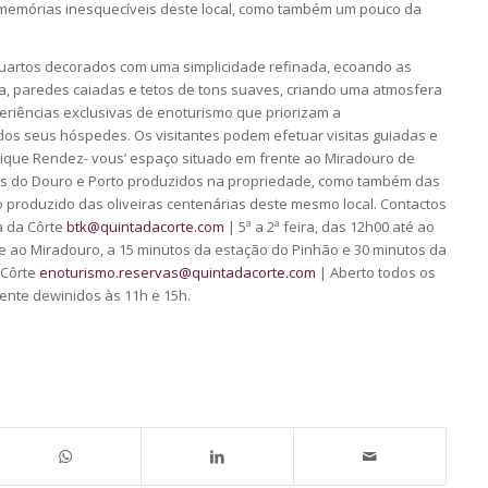
 memórias inesquecíveis deste local, como também um pouco da
 quartos decorados com uma simplicidade refinada, ecoando as
a, paredes caiadas e tetos de tons suaves, criando uma atmosfera
eriências exclusivas de enoturismo que priorizam a
dos seus hóspedes. Os visitantes podem efetuar visitas guiadas e
utique Rendez- vous’ espaço situado em frente ao Miradouro de
os do Douro e Porto produzidos na propriedade, como também das
ico produzido das oliveiras centenárias deste mesmo local. Contactos
a da Côrte
btk@quintadacorte.com
| 5ª a 2ª feira, das 12h00 até ao
e ao Miradouro, a 15 minutos da estação do Pinhão e 30 minutos da
 Côrte
enoturismo.reservas@quintadacorte.com
| Aberto todos os
mente dewinidos às 11h e 15h.