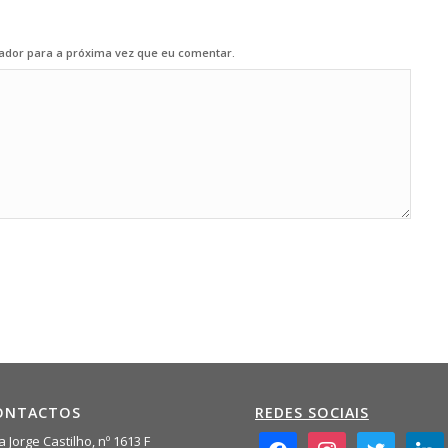
ador para a próxima vez que eu comentar.
ONTACTOS
REDES SOCIAIS
facebook2
instagram
twitter
linkedi
 Jorge Castilho, nº 1613 F