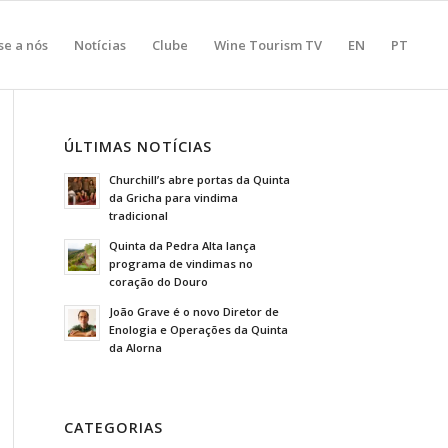
se a nós
Notícias
Clube
Wine Tourism TV
EN
PT
ÚLTIMAS NOTÍCIAS
Churchill’s abre portas da Quinta
da Gricha para vindima
tradicional
Quinta da Pedra Alta lança
programa de vindimas no
coração do Douro
João Grave é o novo Diretor de
Enologia e Operações da Quinta
da Alorna
CATEGORIAS