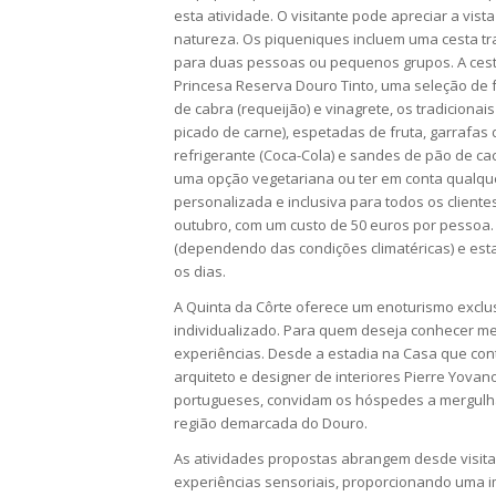
esta atividade. O visitante pode apreciar a vi
natureza. Os piqueniques incluem uma cesta tr
para duas pessoas ou pequenos grupos. A cest
Princesa Reserva Douro Tinto, uma seleção de f
de cabra (requeijão) e vinagrete, os tradicion
picado de carne), espetadas de fruta, garrafas
refrigerante (Coca-Cola) e sandes de pão de cac
uma opção vegetariana ou ter em conta qualque
personalizada e inclusiva para todos os client
outubro, com um custo de 50 euros por pessoa
(dependendo das condições climatéricas) e esta
os dias.
A Quinta da Côrte oferece um enoturismo exclu
individualizado. Para quem deseja conhecer me
experiências. Desde a estadia na Casa que con
arquiteto e designer de interiores Pierre Yovano
portugueses, convidam os hóspedes a mergulhar
região demarcada do Douro.
As atividades propostas abrangem desde visita
experiências sensoriais, proporcionando uma i