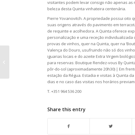
visitantes podem levar consigo não apenas as
beleza desta Quinta vinhateira centenária.
Pierre Yovanovitch. A propriedade possui oito
suas origens através do pavimento em terracot
de requinte e acolhedora. A Quinta oferece exp
personalização e uma receção individualizada 
provas de vinhos, quer na Quinta, quer na ‘Bo
Valença do Douro, usufruindo não só dos vinh
Está de regresso o
iguarias locais e do azeite Extra Virgem biológ
clube de vinho do
para reservas: Boutique Rendez-vous By Quint
Porto mais ‘rebelde’ da
pôr-do-sol (aproximadamente 20h30) | Em frent
Invicta
estação da Régua. Estadia e visitas à Quinta da
dias e no caso das visitas nos horários previa
T. +351 964 536 200
Share this entry