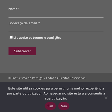
Nome*
Endereço de email: *
Li e aceito os
termos e condições
© Enoturismo de Portugal - Todos os Direitos Reservados
Política de Privacidade
Este site utiliza cookies para permitir uma melhor experiência
por parte do utilizador. Ao navegar no site estará a consentir a
sua utilização.
Sim
Não