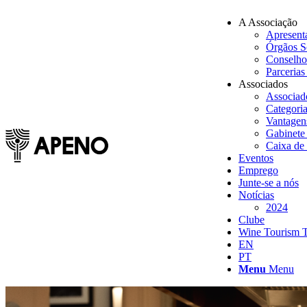
A Associação
Apresent
Órgãos S
Conselho
Parcerias 
Associados
Associa
Categori
Vantagen
Gabinete
Caixa de
Eventos
Emprego
Junte-se a nós
Notícias
2024
Clube
Wine Tourism 
EN
PT
Menu
Menu