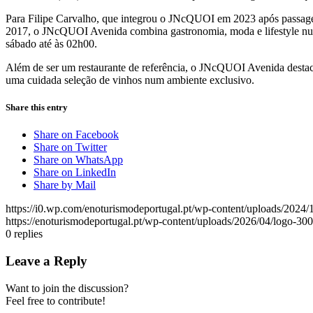
Para Filipe Carvalho, que integrou o JNcQUOI em 2023 após passagem 
2017, o JNcQUOI Avenida combina gastronomia, moda e lifestyle num 
sábado até às 02h00.
Além de ser um restaurante de referência, o JNcQUOI Avenida desta
uma cuidada seleção de vinhos num ambiente exclusivo.
Share this entry
Share on Facebook
Share on Twitter
Share on WhatsApp
Share on LinkedIn
Share by Mail
https://i0.wp.com/enoturismodeportugal.pt/wp-content/uploads
https://enoturismodeportugal.pt/wp-content/uploads/2026/04/logo-30
0
replies
Leave a Reply
Want to join the discussion?
Feel free to contribute!