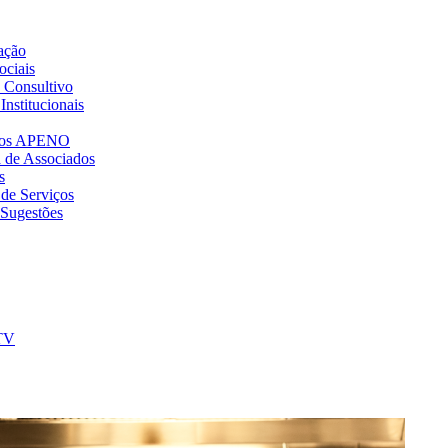
ação
ociais
 Consultivo
Institucionais
dos APENO
a de Associados
s
 de Serviços
 Sugestões
TV