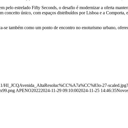
pelo estrelado Fifty Seconds, o desafio é modernizar a oferta manten
conceito único, com espaços distribuídos por Lisboa e a Comporta, e
ca-se também como um ponto de encontro no enoturismo urbano, oferec
/2024/11/HI_JCQAvenida_AltaResoluc%CC%A7a%CC%83o-27-scaled.jp
0x99.png
APENO2022
2024-11-29 09:10:00
2024-11-25 14:46:35
Novos