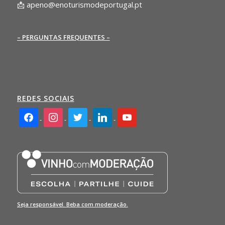
📩
apeno@enoturismodeportugal.pt
– PERGUNTAS FREQUENTES –
REDES SOCIAIS
facebook2
instagram
twitter
linkedin
youtube
Seja responsável. Beba com moderação.