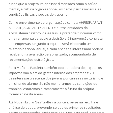
ainda que o projeto irá analisar dimensões como a saúde
mental, a cultura organizacional, os riscos psicossociais e as
condições físicas e sociais do trabalho.
Com o envolvimento de organizações como a AHRESP, APAVT,
APECATE, AGIC, ADHP, APENO e outras entidades do
ecossistema turístico, o GesTur-Be pretende funcionar como
uma ferramenta de apoio à decisão e à intervenção concreta
nas empresas. Segundo a equipa, será elaborado um
relatório nacional anual, e cada entidade interessada poderá
receber uma avaliação personalizada, acompanhada de
recomendações estratégicas.
Para Mafalda Patuleia, também coordenadora do projeto, os
impactos vão além da gestão interna das empresas: «O
desinteresse crescente dos jovens por carreiras no turismo é
um sinal de alarme. Se não melhorarmos as condições de
trabalho, estaremos a comprometer o futuro da própria
formação nesta área».
Até Novembro, o GesTur-Be irá concentrar-se na recolha e
análise de dados, prevendo-se que os primeiros resultados
sejam apresentados ainda este ano. Mas este será, garantem