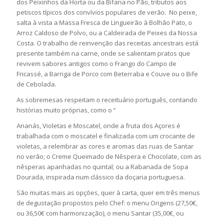
dos Peixinhos da Horta ou da Bifana no Pão, tributos aos
petiscos típicos dos convívios populares de verão. No peixe,
salta à vista a Massa Fresca de Lingueirão à Bolhão Pato, o
Arroz Caldoso de Polvo, ou a Caldeirada de Peixes da Nossa
Costa. O trabalho de reinvenção das receitas ancestrais está
presente também na carne, onde se salientam pratos que
revivem sabores antigos como o Frango do Campo de
Fricassé, a Barriga de Porco com Beterraba e Couve ou o Bife
de Cebolada.
As sobremesas respeitam o receituário português, contando
histórias muito próprias, como o “
Ananás, Violetas e Moscatel, onde a fruta dos Açores é
trabalhada com o moscatel e finalizada com um crocante de
violetas, a relembrar as cores e aromas das ruas de Santar
no verão; o Creme Queimado de Nêspera e Chocolate, com as
nêsperas apanhadas no quintal; ou a Rabanada de Sopa
Dourada, inspirada num clássico da doçaria portuguesa.
São muitas mais as opções, quer à carta, quer em três menus
de degustação propostos pelo Chef: o menu Origens (27,50€,
ou 36,50€ com harmonização), o menu Santar (35,00€, ou