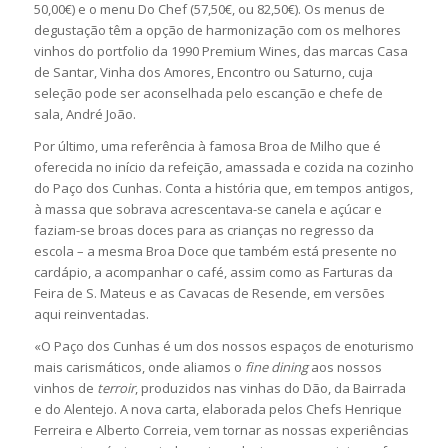
50,00€) e o menu Do Chef (57,50€, ou 82,50€). Os menus de
degustação têm a opção de harmonização com os melhores
vinhos do portfolio da 1990 Premium Wines, das marcas Casa
de Santar, Vinha dos Amores, Encontro ou Saturno, cuja
seleção pode ser aconselhada pelo escanção e chefe de
sala, André João.
Por último, uma referência à famosa Broa de Milho que é
oferecida no início da refeição, amassada e cozida na cozinho
do Paço dos Cunhas. Conta a história que, em tempos antigos,
à massa que sobrava acrescentava-se canela e açúcar e
faziam-se broas doces para as crianças no regresso da
escola – a mesma Broa Doce que também está presente no
cardápio, a acompanhar o café, assim como as Farturas da
Feira de S. Mateus e as Cavacas de Resende, em versões
aqui reinventadas.
«O Paço dos Cunhas é um dos nossos espaços de enoturismo
mais carismáticos, onde aliamos o
fine dining
aos nossos
vinhos de
terroir
, produzidos nas vinhas do Dão, da Bairrada
e do Alentejo. A nova carta, elaborada pelos Chefs Henrique
Ferreira e Alberto Correia, vem tornar as nossas experiências