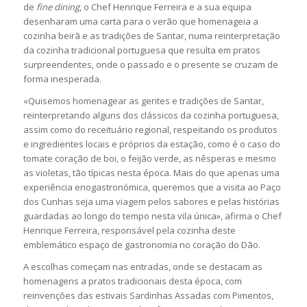
de
fine dining
, o Chef Henrique Ferreira e a sua equipa
desenharam uma carta para o verão que homenageia a
cozinha beirã e as tradições de Santar, numa reinterpretação
da cozinha tradicional portuguesa que resulta em pratos
surpreendentes, onde o passado e o presente se cruzam de
forma inesperada.
«Quisemos homenagear as gentes e tradições de Santar,
reinterpretando alguns dos clássicos da cozinha portuguesa,
assim como do receituário regional, respeitando os produtos
e ingredientes locais e próprios da estação, como é o caso do
tomate coração de boi, o feijão verde, as nêsperas e mesmo
as violetas, tão típicas nesta época. Mais do que apenas uma
experiência enogastronómica, queremos que a visita ao Paço
dos Cunhas seja uma viagem pelos sabores e pelas histórias
guardadas ao longo do tempo nesta vila única», afirma o Chef
Henrique Ferreira, responsável pela cozinha deste
emblemático espaço de gastronomia no coração do Dão.
A escolhas começam nas entradas, onde se destacam as
homenagens a pratos tradicionais desta época, com
reinvenções das estivais Sardinhas Assadas com Pimentos,