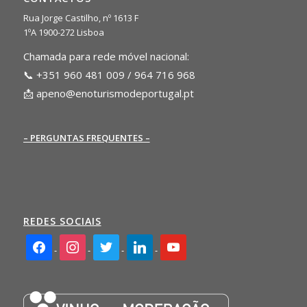
Rua Jorge Castilho, nº 1613 F
1ºA 1900-272 Lisboa
Chamada para rede móvel nacional:
📞 +351 960 481 009 / 964 716 968
📩
apeno@enoturismodeportugal.pt
– PERGUNTAS FREQUENTES –
REDES SOCIAIS
facebook2
instagram
twitter
linkedin
youtube