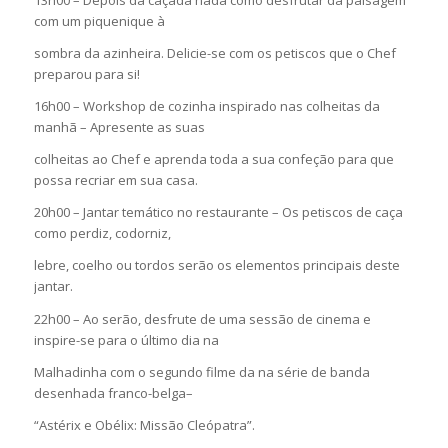
13h00 – Depois da caçada nada como desfrutar da paisagem
com um piquenique à
sombra da azinheira. Delicie-se com os petiscos que o Chef
preparou para si!
16h00 – Workshop de cozinha inspirado nas colheitas da
manhã – Apresente as suas
colheitas ao Chef e aprenda toda a sua confeção para que
possa recriar em sua casa.
20h00 – Jantar temático no restaurante – Os petiscos de caça
como perdiz, codorniz,
lebre, coelho ou tordos serão os elementos principais deste
jantar.
22h00 – Ao serão, desfrute de uma sessão de cinema e
inspire-se para o último dia na
Malhadinha com o segundo filme da na série de banda
desenhada franco-belga–
“Astérix e Obélix: Missão Cleópatra”.