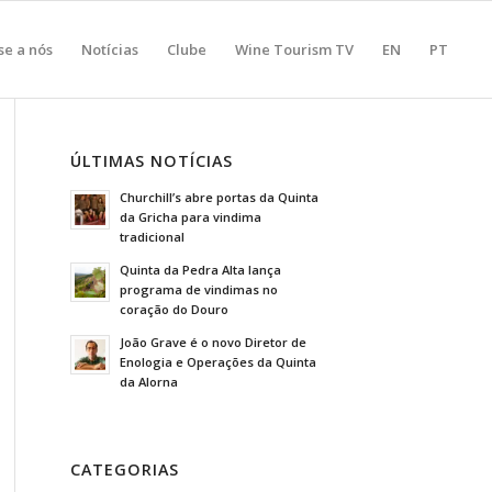
se a nós
Notícias
Clube
Wine Tourism TV
EN
PT
ÚLTIMAS NOTÍCIAS
Churchill’s abre portas da Quinta
da Gricha para vindima
tradicional
Quinta da Pedra Alta lança
programa de vindimas no
coração do Douro
João Grave é o novo Diretor de
Enologia e Operações da Quinta
da Alorna
CATEGORIAS