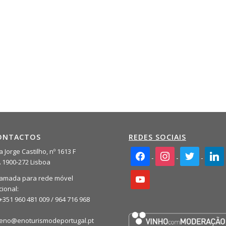
ONTACTOS
REDES SOCIAIS
facebook2
instagram
twitter
linkedi
 Jorge Castilho, nº 1613 F
A 1900-272 Lisboa
youtube
amada para rede móvel
cional:
+351 960 481 009 / 964 716 968
eno@enoturismodeportugal.pt