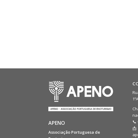
C
Rua
1º
Ch
na
📞 
APENO
📩
Associação Portuguesa de
ap