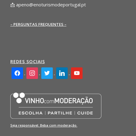
📩
apeno@enoturismodeportugal.pt
– PERGUNTAS FREQUENTES –
REDES SOCIAIS
facebook2
instagram
twitter
linkedin
youtube
Seja responsável. Beba com moderação.