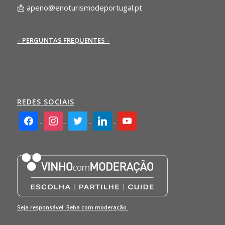
📩
apeno@enoturismodeportugal.pt
– PERGUNTAS FREQUENTES –
REDES SOCIAIS
facebook2
instagram
twitter
linkedin
youtube
Seja responsável. Beba com moderação.