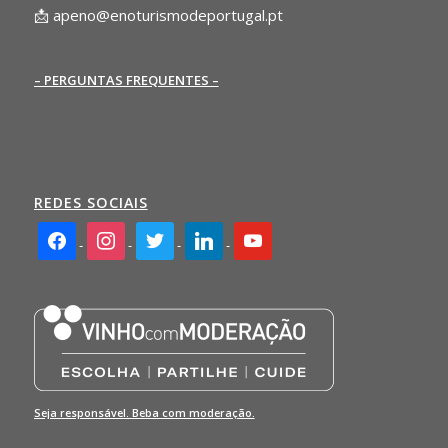
📩
apeno@enoturismodeportugal.pt
– PERGUNTAS FREQUENTES –
REDES SOCIAIS
facebook2
instagram
twitter
linkedin
youtube
Seja responsável. Beba com moderação.