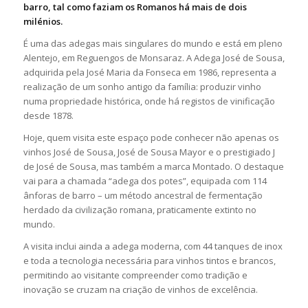
barro, tal como faziam os Romanos há mais de dois
milénios.
É uma das adegas mais singulares do mundo e está em pleno
Alentejo, em Reguengos de Monsaraz. A Adega José de Sousa,
adquirida pela José Maria da Fonseca em 1986, representa a
realização de um sonho antigo da família: produzir vinho
numa propriedade histórica, onde há registos de vinificação
desde 1878.
Hoje, quem visita este espaço pode conhecer não apenas os
vinhos José de Sousa, José de Sousa Mayor e o prestigiado J
de José de Sousa, mas também a marca Montado. O destaque
vai para a chamada “adega dos potes”, equipada com 114
ânforas de barro – um método ancestral de fermentação
herdado da civilização romana, praticamente extinto no
mundo.
A visita inclui ainda a adega moderna, com 44 tanques de inox
e toda a tecnologia necessária para vinhos tintos e brancos,
permitindo ao visitante compreender como tradição e
inovação se cruzam na criação de vinhos de excelência.