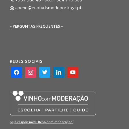
📩
apeno@enoturismodeportugal.pt
– PERGUNTAS FREQUENTES –
REDES SOCIAIS
facebook2
instagram
twitter
linkedin
youtube
Seja responsável. Beba com moderação.