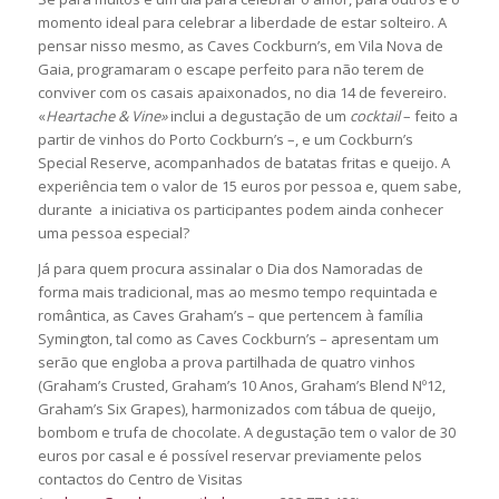
momento ideal para celebrar a liberdade de estar solteiro. A
pensar nisso mesmo, as Caves Cockburn’s, em Vila Nova de
Gaia, programaram o escape perfeito para não terem de
conviver com os casais apaixonados, no dia 14 de fevereiro.
«
Heartache & Vine»
inclui a degustação de um
cocktail
– feito a
partir de vinhos do Porto Cockburn’s –, e um Cockburn’s
Special Reserve, acompanhados de batatas fritas e queijo. A
experiência tem o valor de 15 euros por pessoa e, quem sabe,
durante a iniciativa os participantes podem ainda conhecer
uma pessoa especial?
Já para quem procura assinalar o Dia dos Namoradas de
forma mais tradicional, mas ao mesmo tempo requintada e
romântica, as Caves Graham’s – que pertencem à família
Symington, tal como as Caves Cockburn’s – apresentam um
serão que engloba a prova partilhada de quatro vinhos
(Graham’s Crusted, Graham’s 10 Anos, Graham’s Blend Nº12,
Graham’s Six Grapes), harmonizados com tábua de queijo,
bombom e trufa de chocolate. A degustação tem o valor de 30
euros por casal e é possível reservar previamente pelos
contactos do Centro de Visitas