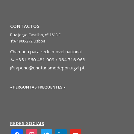
CONTACTOS
Rua Jorge Castilho, nº 1613 F
1ºA 1900-272 Lisboa
Chamada para rede móvel nacional:
📞 +351 960 481 009 / 964 716 968
📩
apeno@enoturismodeportugal.pt
– PERGUNTAS FREQUENTES –
REDES SOCIAIS
facebook2
instagram
twitter
linkedin
youtube