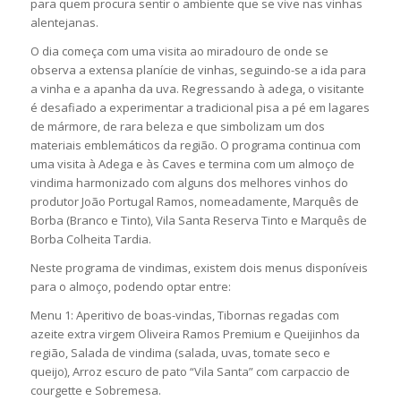
para quem procura sentir o ambiente que se vive nas vinhas
alentejanas.
O dia começa com uma visita ao miradouro de onde se
observa a extensa planície de vinhas, seguindo-se a ida para
a vinha e a apanha da uva. Regressando à adega, o visitante
é desafiado a experimentar a tradicional pisa a pé em lagares
de mármore, de rara beleza e que simbolizam um dos
materiais emblemáticos da região. O programa continua com
uma visita à Adega e às Caves e termina com um almoço de
vindima harmonizado com alguns dos melhores vinhos do
produtor João Portugal Ramos, nomeadamente, Marquês de
Borba (Branco e Tinto), Vila Santa Reserva Tinto e Marquês de
Borba Colheita Tardia.
Neste programa de vindimas, existem dois menus disponíveis
para o almoço, podendo optar entre:
Menu 1: Aperitivo de boas-vindas, Tibornas regadas com
azeite extra virgem Oliveira Ramos Premium e Queijinhos da
região, Salada de vindima (salada, uvas, tomate seco e
queijo), Arroz escuro de pato “Vila Santa” com carpaccio de
courgette e Sobremesa.