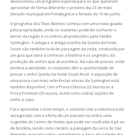
desenvolveu um programa especial para os que quiserem
aproveitar de forma diferente o próximo dia 23 de maio
(feriado municipal em Portalegre) e o feriado de 10 de junho.
O programa dos ‘Dias Abertos’ começa com uma visita guiada
pela propriedade, onde os visitantes poderão conhecer o
terroir da região e os vinhos ali produzidos pela família
Symington. A adega e a antiga cozinha da Quinta da Fonte
Souto são também local de passagem da visita, conduzida por
um guia que dará a conhecer a história e os segredos da
produção de vinhos que ali acontece. Na sala de provas, onde
termina a atividade, os visitantes têm a oportunidade de
provar o vinho Quinta da Fonte Souto Rosé. A aquisição de
uma prova com mais referências vínicas da Symington está
também disponível, com a Prova Clássica (22 euros) ou a
Prova Premium (35 euros), assim como outras opções de
vinho a copo.
Para aproveitar o bom tempo, o contacto com a natureza está
assegurado com a oferta de um passeio na vinha, uma
sugestão do Centro de Visitas que pode ser usufruída a pé ou
de bicicleta, tendo como cenário a paisagem da serra de São
Mamede, marcada pelos castanheiros e água abundante. Na