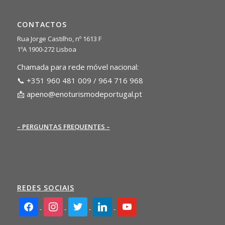
CONTACTOS
Rua Jorge Castilho, nº 1613 F
1ºA 1900-272 Lisboa
Chamada para rede móvel nacional:
📞 +351 960 481 009 / 964 716 968
📩
apeno@enoturismodeportugal.pt
– PERGUNTAS FREQUENTES –
REDES SOCIAIS
facebook2
instagram
twitter
linkedin
youtube