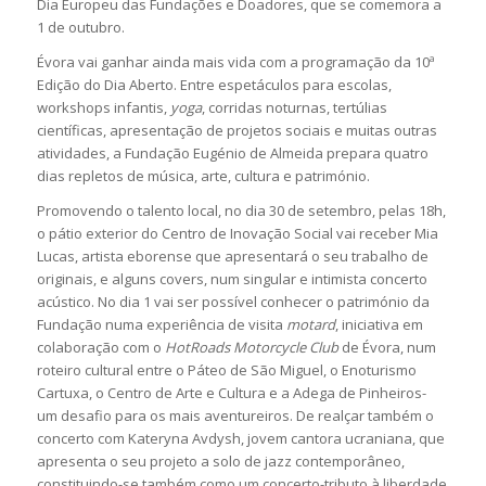
Dia Europeu das Fundações e Doadores, que se comemora a
1 de outubro.
Évora vai ganhar ainda mais vida com a programação da 10ª
Edição do Dia Aberto. Entre espetáculos para escolas,
workshops infantis,
yoga
, corridas noturnas, tertúlias
científicas, apresentação de projetos sociais e muitas outras
atividades, a Fundação Eugénio de Almeida prepara quatro
dias repletos de música, arte, cultura e património.
Promovendo o talento local, no dia 30 de setembro, pelas 18h,
o pátio exterior do Centro de Inovação Social vai receber Mia
Lucas, artista eborense que apresentará o seu trabalho de
originais, e alguns covers, num singular e intimista concerto
acústico. No dia 1 vai ser possível conhecer o património da
Fundação numa experiência de visita
motard
, iniciativa em
colaboração com o
HotRoads Motorcycle Club
de Évora, num
roteiro cultural entre o Páteo de São Miguel, o Enoturismo
Cartuxa, o Centro de Arte e Cultura e a Adega de Pinheiros-
um desafio para os mais aventureiros. De realçar também o
concerto com Kateryna Avdysh, jovem cantora ucraniana, que
apresenta o seu projeto a solo de jazz contemporâneo,
constituindo-se também como um concerto-tributo à liberdade