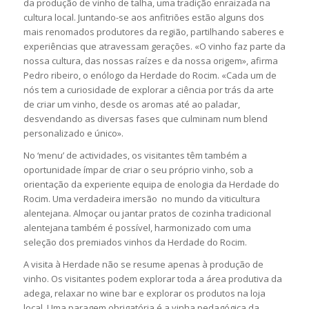
da produção de vinho de talha, uma tradição enraizada na
cultura local. Juntando-se aos anfitriões estão alguns dos
mais renomados produtores da região, partilhando saberes e
experiências que atravessam gerações. «O vinho faz parte da
nossa cultura, das nossas raízes e da nossa origem», afirma
Pedro ribeiro, o enólogo da Herdade do Rocim. «Cada um de
nós tem a curiosidade de explorar a ciência por trás da arte
de criar um vinho, desde os aromas até ao paladar,
desvendando as diversas fases que culminam num blend
personalizado e único».
No ‘menu’ de actividades, os visitantes têm também a
oportunidade ímpar de criar o seu próprio vinho, sob a
orientação da experiente equipa de enologia da Herdade do
Rocim. Uma verdadeira imersão no mundo da viticultura
alentejana. Almoçar ou jantar pratos de cozinha tradicional
alentejana também é possível, harmonizado com uma
seleção dos premiados vinhos da Herdade do Rocim.
A visita à Herdade não se resume apenas à produção de
vinho. Os visitantes podem explorar toda a área produtiva da
adega, relaxar no wine bar e explorar os produtos na loja
local. Uma paragem obrigatória é a vinha pedagógica da