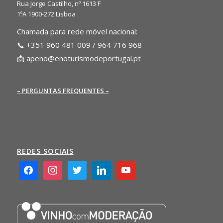
Rua Jorge Castilho, nº 1613 F
1ºA 1900-272 Lisboa
Chamada para rede móvel nacional:
📞 +351 960 481 009 / 964 716 968
📩
apeno@enoturismodeportugal.pt
– PERGUNTAS FREQUENTES –
REDES SOCIAIS
facebook2
instagram
twitter
linkedin
youtube