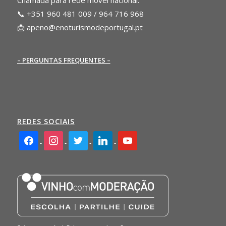
Chamada para rede móvel nacional:
📞 +351 960 481 009 / 964 716 968
📩
apeno@enoturismodeportugal.pt
– PERGUNTAS FREQUENTES –
REDES SOCIAIS
facebook2
instagram
twitter
linkedin
youtube