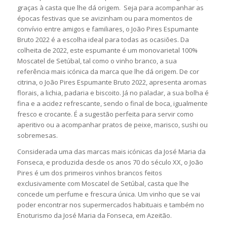
graças à casta que lhe dá origem. Seja para acompanhar as
épocas festivas que se avizinham ou para momentos de
convívio entre amigos e familiares, o João Pires Espumante
Bruto 2022 é a escolha ideal para todas as ocasiões. Da
colheita de 2022, este espumante é um monovarietal 100%
Moscatel de Setúbal, tal como o vinho branco, a sua
referência mais icónica da marca que lhe dá origem. De cor
citrina, o João Pires Espumante Bruto 2022, apresenta aromas
florais, a lichia, padaria e biscoito. Já no paladar, a sua bolha é
fina e a acidez refrescante, sendo o final de boca, igualmente
fresco e crocante. É a sugestão perfeita para servir como
aperitivo ou a acompanhar pratos de peixe, marisco, sushi ou
sobremesas.
Considerada uma das marcas mais icónicas da José Maria da
Fonseca, e produzida desde os anos 70 do século XX, o João
Pires é um dos primeiros vinhos brancos feitos
exclusivamente com Moscatel de Setúbal, casta que lhe
concede um perfume e frescura única. Um vinho que se vai
poder encontrar nos supermercados habituais e também no
Enoturismo da José Maria da Fonseca, em Azeitão.