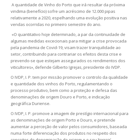
A quantidade de Vinho do Porto que irá resultar da próxima
vindima (benefício) sofre um acréscimo de 12.000 pipas
relativamente a 2020, espelhando uma evolução positiva nas
vendas ocorridas no primeiro semestre do ano.
«O quantitativo hoje determinado, a par da continuidade de
algumas medidas excecionais para mitigar a crise provocada
pela pandemia de Covid-19, visam trazer tranquilidade ao
setor, contribuindo para contrariar os efeitos desta crise e
prevendo-se que estejam assegurados os rendimentos dos
viticultores», defende Gilberto Igrejas, presidente do IVDP.
O IVDP, I. P. tem por missão promover o controlo da qualidade
e quantidade dos vinhos do Porto, regulamentando o
processo produtivo, bem como a proteção e defesa das
denominações de origem Douro e Porto, e indicação
geográfica Duriense.
O IVDP, I. P. promove a imagem de prestígio internacional para
as denominações de origem Porto e Douro, e pretende
aumentar a perceção de valor pelos consumidores, baseada
numa forte diferenciação dos produtos no respeito dos
conceitos de denominação de origem e o seu ‘terroir’.