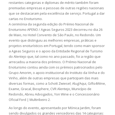
restantes categorias e diplomas de mérito também foram
premiadas empresas e pessoas de outras regiões nacionais
que se destacaram pela excelência de serviço. Portugal a dar
cartas no Enoturismo.
A cerimónia da segunda edição do Prémio Nacional de
Enoturismo APENO / Ageas Seguros 2023 decorreu no dia 26
de Maio, no Hotel Convento de São Paulo, no Redondo. Um
evento que distinguiu as melhores empresas, práticas e
projetos enoturísticos em Portugal, tendo como main sponsor
a Ageas Seguros e o apoio da Entidade Regional de Turismo
do Alentejo que, tal como no ano passado, foi a região que
arrecadou a maioria dos prémios. O Prémio Nacional de
Enoturismo contou ainda com os prémios patrocinados pelo
Grupo Amorim, o apoio institucional do Instituto da Vinha e do
Vinho, além de outras empresas que participam das mais
diversas formas, como a Schott Zwiesel; Alug’Aqui, Gifts4Wine,
Exame, Gracal, Biosphere, CVR Alentejo, Município de
Redondo, Abreu Advogados, Yon Wine e o Concessionário
Oficial Ford | Multiribeiro 2.
Ao longo do evento, apresentado por Mónica Jardim, foram
sendo divulgados os grandes vencedores das 14 categorias: