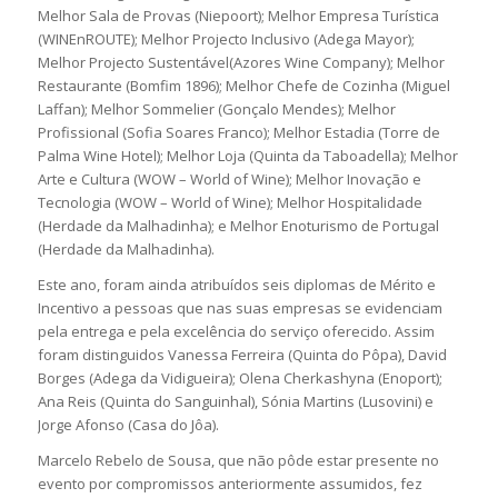
Melhor Sala de Provas (Niepoort); Melhor Empresa Turística
(WINEnROUTE); Melhor Projecto Inclusivo (Adega Mayor);
Melhor Projecto Sustentável(Azores Wine Company); Melhor
Restaurante (Bomfim 1896); Melhor Chefe de Cozinha (Miguel
Laffan); Melhor Sommelier (Gonçalo Mendes); Melhor
Profissional (Sofia Soares Franco); Melhor Estadia (Torre de
Palma Wine Hotel); Melhor Loja (Quinta da Taboadella); Melhor
Arte e Cultura (WOW – World of Wine); Melhor Inovação e
Tecnologia (WOW – World of Wine); Melhor Hospitalidade
(Herdade da Malhadinha); e Melhor Enoturismo de Portugal
(Herdade da Malhadinha).
Este ano, foram ainda atribuídos seis diplomas de Mérito e
Incentivo a pessoas que nas suas empresas se evidenciam
pela entrega e pela excelência do serviço oferecido. Assim
foram distinguidos Vanessa Ferreira (Quinta do Pôpa), David
Borges (Adega da Vidigueira); Olena Cherkashyna (Enoport);
Ana Reis (Quinta do Sanguinhal), Sónia Martins (Lusovini) e
Jorge Afonso (Casa do Jôa).
Marcelo Rebelo de Sousa, que não pôde estar presente no
evento por compromissos anteriormente assumidos, fez