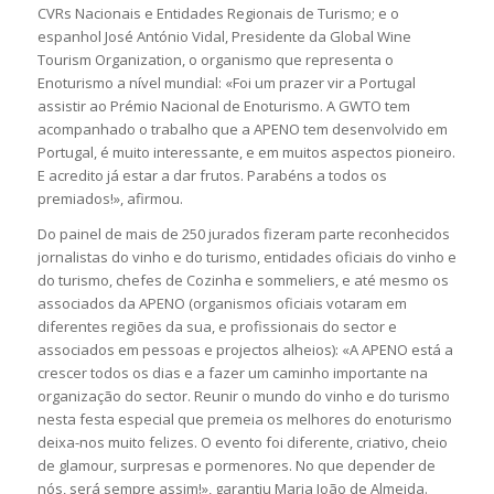
CVRs Nacionais e Entidades Regionais de Turismo; e o
espanhol José António Vidal, Presidente da Global Wine
Tourism Organization, o organismo que representa o
Enoturismo a nível mundial: «Foi um prazer vir a Portugal
assistir ao Prémio Nacional de Enoturismo. A GWTO tem
acompanhado o trabalho que a APENO tem desenvolvido em
Portugal, é muito interessante, e em muitos aspectos pioneiro.
E acredito já estar a dar frutos. Parabéns a todos os
premiados!», afirmou.
Do painel de mais de 250 jurados fizeram parte reconhecidos
jornalistas do vinho e do turismo, entidades oficiais do vinho e
do turismo, chefes de Cozinha e sommeliers, e até mesmo os
associados da APENO (organismos oficiais votaram em
diferentes regiões da sua, e profissionais do sector e
associados em pessoas e projectos alheios): «A APENO está a
crescer todos os dias e a fazer um caminho importante na
organização do sector. Reunir o mundo do vinho e do turismo
nesta festa especial que premeia os melhores do enoturismo
deixa-nos muito felizes. O evento foi diferente, criativo, cheio
de glamour, surpresas e pormenores. No que depender de
nós, será sempre assim!», garantiu Maria João de Almeida.