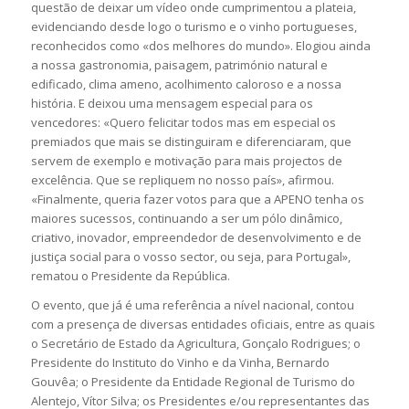
questão de deixar um vídeo onde cumprimentou a plateia,
evidenciando desde logo o turismo e o vinho portugueses,
reconhecidos como «dos melhores do mundo». Elogiou ainda
a nossa gastronomia, paisagem, património natural e
edificado, clima ameno, acolhimento caloroso e a nossa
história. E deixou uma mensagem especial para os
vencedores: «Quero felicitar todos mas em especial os
premiados que mais se distinguiram e diferenciaram, que
servem de exemplo e motivação para mais projectos de
excelência. Que se repliquem no nosso país», afirmou.
«Finalmente, queria fazer votos para que a APENO tenha os
maiores sucessos, continuando a ser um pólo dinâmico,
criativo, inovador, empreendedor de desenvolvimento e de
justiça social para o vosso sector, ou seja, para Portugal»,
rematou o Presidente da República.
O evento, que já é uma referência a nível nacional, contou
com a presença de diversas entidades oficiais, entre as quais
o Secretário de Estado da Agricultura, Gonçalo Rodrigues; o
Presidente do Instituto do Vinho e da Vinha, Bernardo
Gouvêa; o Presidente da Entidade Regional de Turismo do
Alentejo, Vítor Silva; os Presidentes e/ou representantes das