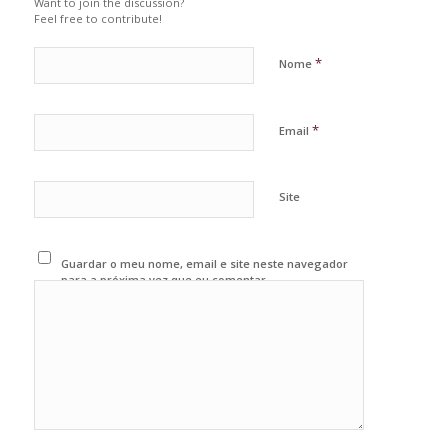
Want to join the discussion?
Feel free to contribute!
*
Nome
*
Email
Site
Guardar o meu nome, email e site neste navegador
para a próxima vez que eu comentar.