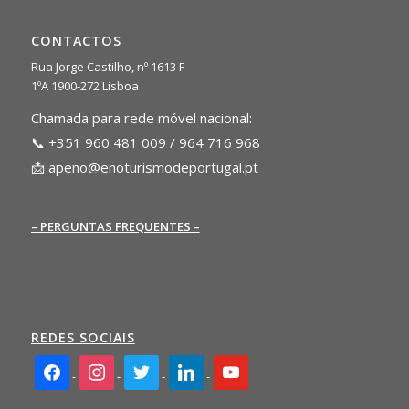
CONTACTOS
Rua Jorge Castilho, nº 1613 F
1ºA 1900-272 Lisboa
Chamada para rede móvel nacional:
📞 +351 960 481 009 / 964 716 968
📩
apeno@enoturismodeportugal.pt
– PERGUNTAS FREQUENTES –
REDES SOCIAIS
facebook2
instagram
twitter
linkedin
youtube