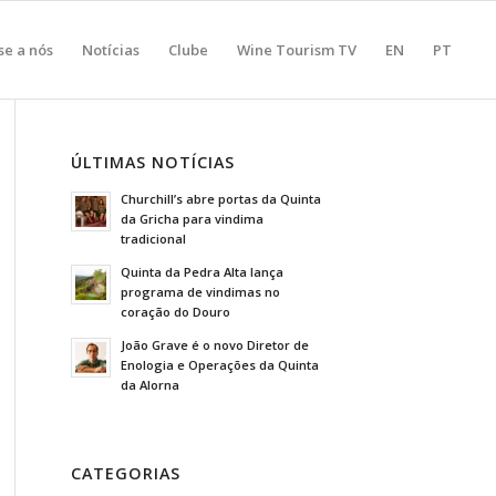
se a nós
Notícias
Clube
Wine Tourism TV
EN
PT
ÚLTIMAS NOTÍCIAS
Churchill’s abre portas da Quinta
da Gricha para vindima
tradicional
Quinta da Pedra Alta lança
programa de vindimas no
coração do Douro
João Grave é o novo Diretor de
Enologia e Operações da Quinta
da Alorna
CATEGORIAS