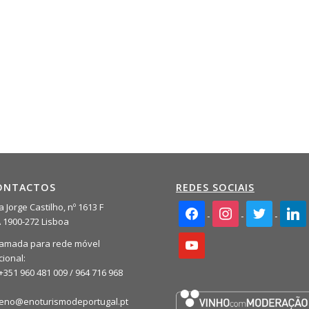
ONTACTOS
REDES SOCIAIS
facebook2
instagram
twitter
linkedi
 Jorge Castilho, nº 1613 F
A 1900-272 Lisboa
youtube
amada para rede móvel
cional:
+351 960 481 009 / 964 716 968
eno@enoturismodeportugal.pt