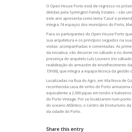
O Open House Porto está de regresso no próxim
detidas pela Symington Family Estates – são um d
este ano apresenta como tema ‘Casa’ e pretende
integra 74 espaços dos municípios do Porto, Ma
Para os participantes do Open House Porto que
sua arquitetura e os princípios seguidos na s
visitas: acompanhadas e comentadas. As primei
da iniciativa, vão decorrer no sábado e no dom
presença do arquiteto Luís Loureiro (no sábado,
reabilitação do armazém de envelhecimento das
15h00), que integra a equipa técnica da gestão
Localizadas na Rua do Agro, em Vila Nova de G
reconhecida casa de vinho do Porto armazena m
equivalente a 2.000 pipas em tonéis e balseiro
do Porto Vintage. Por se localizarem num ponto 
do oceano Atlântico, o Centro de Enoturismo da
da cidade do Porto.
Share this entry