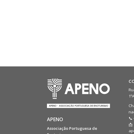
C
Rua
1º
Ch
na
📞 
APENO
📩
Associação Portuguesa de
ap