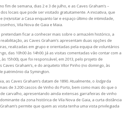
o fim de semana, dias 2 e 3 de julho, e as Caves Graham’s –
os locais que pode ser visitado gratuitamente. A iniciativa, que
 (re)visitar a Casa enquanto lar e espaço último de intimidade,
tosinhos, Vila Nova de Gaia e Maia.
 pretendam ficar a conhecer mais sobre o armazém histórico, a
ua reabilitação, as Caves Graham’s apresentam duas opções de
ras, realizadas em grupo e orientadas pela equipa de voluntários
ingo, das 10h00 às 14h00. Já as visitas comentadas vão contar com a
 às 15h00), que foi responsável, em 2013, pelo projeto de
 Caves Graham’s, e do arquiteto Vítor Pinho (no domingo, às
 de património da Symington.
aia, as Caves Graham’s datam de 1890. Atualmente, o
lodge
da
ais de 3.200 cascos de Vinho do Porto, bem como mais do que o
s de carvalho, apresentando ainda extensas garrafeiras de vinho
dominante da zona histórica de Vila Nova de Gaia, a curta distância
 Graham’s permite que quem as visita tenha uma vista privilegiada